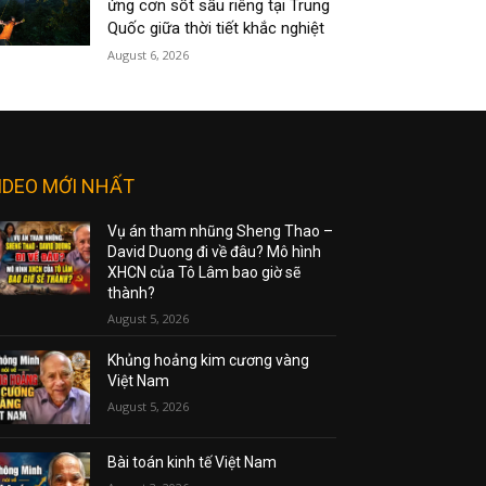
ứng cơn sốt sầu riêng tại Trung
Quốc giữa thời tiết khắc nghiệt
August 6, 2026
IDEO MỚI NHẤT
Vụ án tham nhũng Sheng Thao –
David Duong đi về đâu? Mô hình
XHCN của Tô Lâm bao giờ sẽ
thành?
August 5, 2026
Khủng hoảng kim cương vàng
Việt Nam
August 5, 2026
Bài toán kinh tế Việt Nam