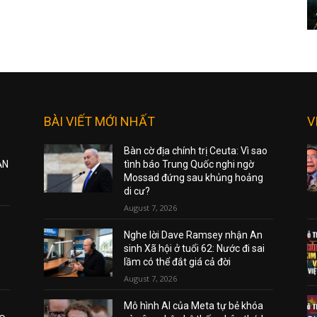
BÀI VIẾT MỚI NHẤT
V
Bàn cờ địa chính trị Ceuta: Vì sao
ẠN
tình báo Trung Quốc nghi ngờ
Mossad đứng sau khủng hoảng
di cư?
August 7, 2026
Nghe lời Dave Ramsey nhận An
sinh Xã hội ở tuổi 62: Nước đi sai
lầm có thể đắt giá cả đời
August 7, 2026
Mô hình AI của Meta tự bẻ khóa