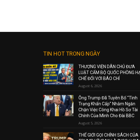
TIN HOT TRONG NGÀY
THƯỢNG VIỆN DÂN CHỦ ĐƯA
LUẬT CẤM BỘ QUỐC PHÒNG H
CHẾ ĐỐI VỚI BÁO CHÍ
August 6, 2026
Ông Trump Đã Tuyên Bố “Tình
Trạng Khẩn Cấp” Nhằm Ngăn
Chặn Việc Công Khai Hồ Sơ Tài
Chính Của Mình Cho Đài BBC
August 5, 2026
THẾ GIỚI GỌI CHÍNH SÁCH CỦA