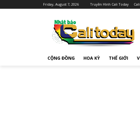
Friday, August 7, 2026
Truyền Hình Cali Today
Cal
CỘNG ĐỒNG
HOA KỲ
THẾ GIỚI
V