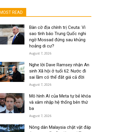
MOST READ
Bàn cờ địa chính trị Ceuta: Vì
sao tình báo Trung Quốc nghi
ngờ Mossad đứng sau khủng
hoảng di cư?
August 7, 2026
Nghe lời Dave Ramsey nhận An
sinh Xã hội ở tuổi 62: Nước đi
sai lầm có thể đắt giá cả đời
August 7, 2026
Mô hình AI của Meta tự bẻ khóa
và xâm nhập hệ thống bên thứ
ba
August 7, 2026
Nông dân Malaysia chật vật đáp