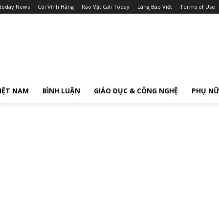
itoday News
Cõi Vĩnh Hằng
Rao Vặt Cali Today
Làng Báo Việt
Terms of Use
IỆT NAM
BÌNH LUẬN
GIÁO DỤC & CÔNG NGHỆ
PHỤ N