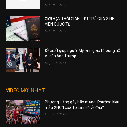
August 8, 2026
GIỚI HẠN THỜI GIAN LƯU TRÚ CỦA SINH
VIÊN QUỐC TẾ
August 8, 2026
Đề xuất giúp người Mỹ làm giàu từ bùng nổ
AI của ông Trump
August 8, 2026
VIDEO MỚI NHẤT
Phương Hằng gây bão mạng, Phường kiểu
mẫu XHCN của Tô Lâm đi về đâu?
August 7, 2026