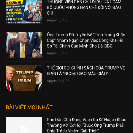
THƯỢNG VIỆN DÂN CHỦ ĐƯA LUẬT CẤM
BỘ QUỐC PHÒNG HẠN CHẾ ĐỐI VỚI BÁO
CHÍ
August 6, 2026
Ông Trump Đã Tuyên Bố “Tình Trạng Khẩn
Cấp” Nhằm Ngăn Chặn Việc Công Khai Hồ
Sơ Tài Chính Của Mình Cho Đài BBC
August 5, 2026
THẾ GIỚI GỌI CHÍNH SÁCH CỦA TRUMP VỀ
IRAN LÀ “NGOẠI GIAO MẪU GIÁO”
August 5, 2026
BÀI VIẾT MỚI NHẤT
Phe Dân Chủ Đang Vạch Ra Kế Hoạch Khác
Thường Với Cơ Hội “Buộc Ông Trump Phải
Chịu Trách Nhiệm Giải Trình”.