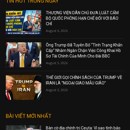
TIN HOT TRONG NGÀY
THƯỢNG VIỆN DÂN CHỦ ĐƯA LUẬT CẤM
BỘ QUỐC PHÒNG HẠN CHẾ ĐỐI VỚI BÁO
CHÍ
August 6, 2026
Ông Trump Đã Tuyên Bố “Tình Trạng Khẩn
Cấp” Nhằm Ngăn Chặn Việc Công Khai Hồ
Sơ Tài Chính Của Mình Cho Đài BBC
August 5, 2026
THẾ GIỚI GỌI CHÍNH SÁCH CỦA TRUMP VỀ
IRAN LÀ “NGOẠI GIAO MẪU GIÁO”
August 5, 2026
BÀI VIẾT MỚI NHẤT
Bàn cờ địa chính trị Ceuta: Vì sao tình báo