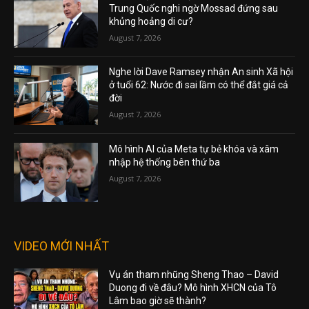
Trung Quốc nghi ngờ Mossad đứng sau
khủng hoảng di cư?
August 7, 2026
Nghe lời Dave Ramsey nhận An sinh Xã hội
ở tuổi 62: Nước đi sai lầm có thể đắt giá cả
đời
August 7, 2026
Mô hình AI của Meta tự bẻ khóa và xâm
nhập hệ thống bên thứ ba
August 7, 2026
VIDEO MỚI NHẤT
Vụ án tham nhũng Sheng Thao – David
Duong đi về đâu? Mô hình XHCN của Tô
Lâm bao giờ sẽ thành?