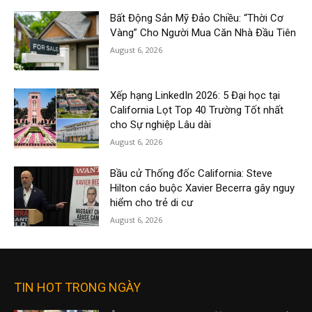
Bất Động Sản Mỹ Đảo Chiều: “Thời Cơ
Vàng” Cho Người Mua Căn Nhà Đầu Tiên
August 6, 2026
Xếp hạng LinkedIn 2026: 5 Đại học tại
California Lọt Top 40 Trường Tốt nhất
cho Sự nghiệp Lâu dài
August 6, 2026
Bầu cử Thống đốc California: Steve
Hilton cáo buộc Xavier Becerra gây nguy
hiểm cho trẻ di cư
August 6, 2026
TIN HOT TRONG NGÀY