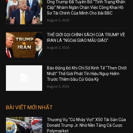
Ông Trump Đã Tuyên Bố “Tình Trạng Khẩn
Cấp” Nhằm Ngăn Chặn Việc Công Khai Hồ
Sơ Tài Chính Của Mình Cho Đài BBC
August 5, 2026
THẾ GIỚI GỌI CHÍNH SÁCH CỦA TRUMP VỀ
IRAN LÀ “NGOẠI GIAO MẪU GIÁO”
August 5, 2026
Báo Động Đỏ Khi Chỉ Số Kinh Tế “Then Chốt
Nhất” Thế Giới Phát Tín Hiệu Nguy Hiểm
Trước Thềm bầu Cử Giữa Kỳ
August 5, 2026
BÀI VIẾT MỚI NHẤT
Thương Vụ “Cú Nhảy Vọt” X50 Tài Sản Của
Donald Trump Jr. Nhờ Nền Tảng Cá Cược
Polymarket