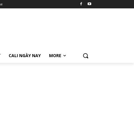
se
Ữ
CALI NGÀY NAY
MORE