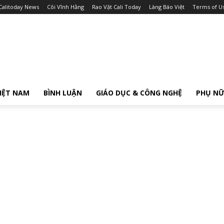
Calitoday News
Cõi Vĩnh Hằng
Rao Vặt Cali Today
Làng Báo Việt
Terms of U
IỆT NAM
BÌNH LUẬN
GIÁO DỤC & CÔNG NGHỆ
PHỤ N