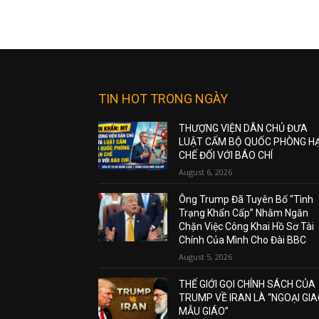
TIN HOT TRONG NGÀY
THƯỢNG VIỆN DÂN CHỦ ĐƯA
LUẬT CẤM BỘ QUỐC PHÒNG H
CHẾ ĐỐI VỚI BÁO CHÍ
August 6, 2026
Ông Trump Đã Tuyên Bố “Tình
Trạng Khẩn Cấp” Nhằm Ngăn
Chặn Việc Công Khai Hồ Sơ Tài
Chính Của Mình Cho Đài BBC
August 5, 2026
THẾ GIỚI GỌI CHÍNH SÁCH CỦA
TRUMP VỀ IRAN LÀ “NGOẠI GI
MẪU GIÁO”