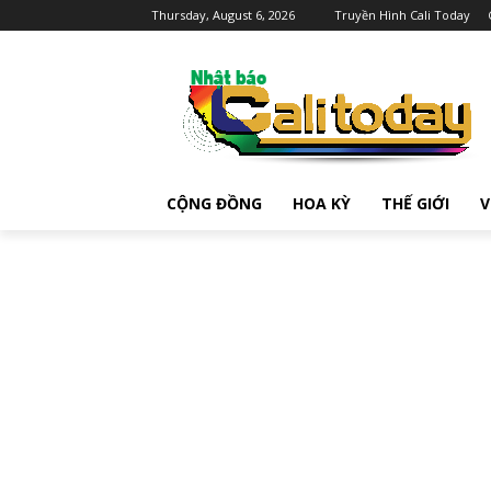
Thursday, August 6, 2026
Truyền Hình Cali Today
CỘNG ĐỒNG
HOA KỲ
THẾ GIỚI
V