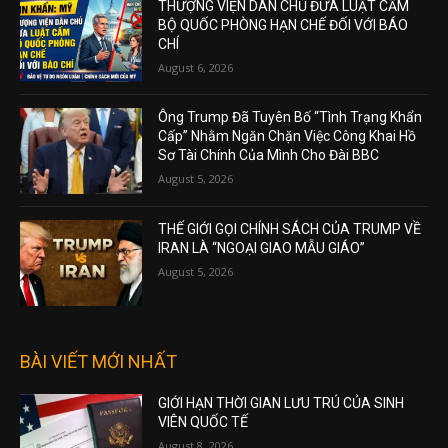
THƯỢNG VIỆN DÂN CHỦ ĐƯA LUẬT CẤM
BỘ QUỐC PHÒNG HẠN CHẾ ĐỐI VỚI BÁO
CHÍ
August 6, 2026
Ông Trump Đã Tuyên Bố “Tình Trạng Khẩn
Cấp” Nhằm Ngăn Chặn Việc Công Khai Hồ
Sơ Tài Chính Của Mình Cho Đài BBC
August 5, 2026
THẾ GIỚI GỌI CHÍNH SÁCH CỦA TRUMP VỀ
IRAN LÀ “NGOẠI GIAO MẪU GIÁO”
August 5, 2026
BÀI VIẾT MỚI NHẤT
GIỚI HẠN THỜI GIAN LƯU TRÚ CỦA SINH
VIÊN QUỐC TẾ
August 8, 2026