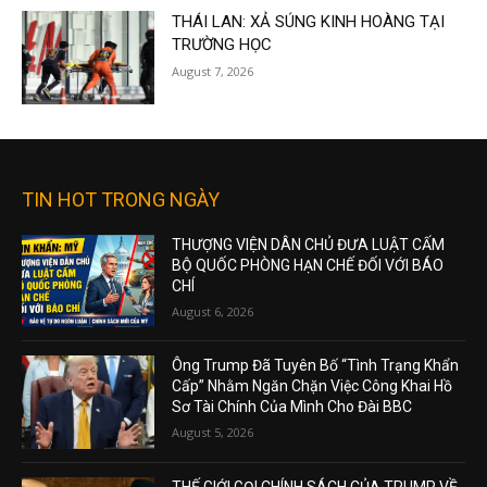
THÁI LAN: XẢ SÚNG KINH HOÀNG TẠI
TRƯỜNG HỌC
August 7, 2026
TIN HOT TRONG NGÀY
THƯỢNG VIỆN DÂN CHỦ ĐƯA LUẬT CẤM
BỘ QUỐC PHÒNG HẠN CHẾ ĐỐI VỚI BÁO
CHÍ
August 6, 2026
Ông Trump Đã Tuyên Bố “Tình Trạng Khẩn
Cấp” Nhằm Ngăn Chặn Việc Công Khai Hồ
Sơ Tài Chính Của Mình Cho Đài BBC
August 5, 2026