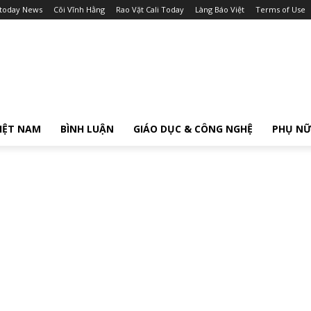
itoday News
Cõi Vĩnh Hằng
Rao Vặt Cali Today
Làng Báo Việt
Terms of Use
IỆT NAM
BÌNH LUẬN
GIÁO DỤC & CÔNG NGHỆ
PHỤ N