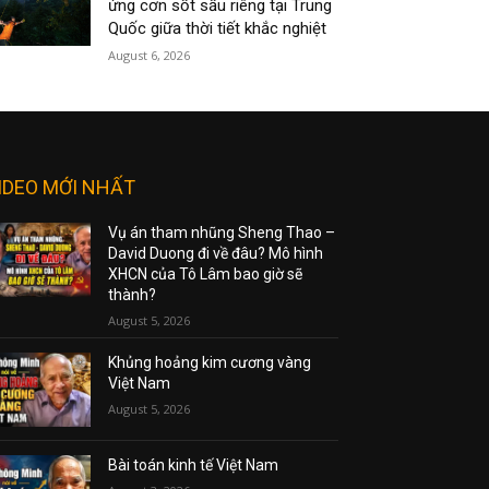
ứng cơn sốt sầu riêng tại Trung
Quốc giữa thời tiết khắc nghiệt
August 6, 2026
IDEO MỚI NHẤT
Vụ án tham nhũng Sheng Thao –
David Duong đi về đâu? Mô hình
XHCN của Tô Lâm bao giờ sẽ
thành?
August 5, 2026
Khủng hoảng kim cương vàng
Việt Nam
August 5, 2026
Bài toán kinh tế Việt Nam