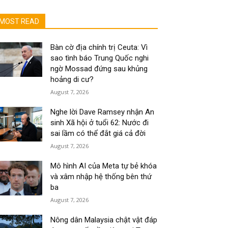
MOST READ
Bàn cờ địa chính trị Ceuta: Vì
sao tình báo Trung Quốc nghi
ngờ Mossad đứng sau khủng
hoảng di cư?
August 7, 2026
Nghe lời Dave Ramsey nhận An
sinh Xã hội ở tuổi 62: Nước đi
sai lầm có thể đắt giá cả đời
August 7, 2026
Mô hình AI của Meta tự bẻ khóa
và xâm nhập hệ thống bên thứ
ba
August 7, 2026
Nông dân Malaysia chật vật đáp