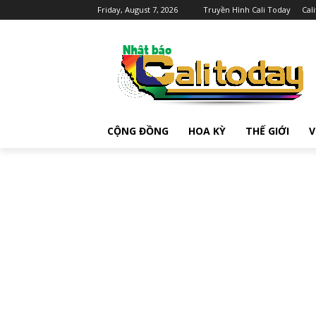
Friday, August 7, 2026
Truyền Hình Cali Today
Cal
CỘNG ĐỒNG
HOA KỲ
THẾ GIỚI
V