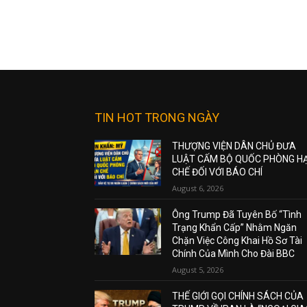
TIN HOT TRONG NGÀY
THƯỢNG VIỆN DÂN CHỦ ĐƯA
LUẬT CẤM BỘ QUỐC PHÒNG H
CHẾ ĐỐI VỚI BÁO CHÍ
August 6, 2026
Ông Trump Đã Tuyên Bố “Tình
Trạng Khẩn Cấp” Nhằm Ngăn
Chặn Việc Công Khai Hồ Sơ Tài
Chính Của Mình Cho Đài BBC
August 5, 2026
THẾ GIỚI GỌI CHÍNH SÁCH CỦA