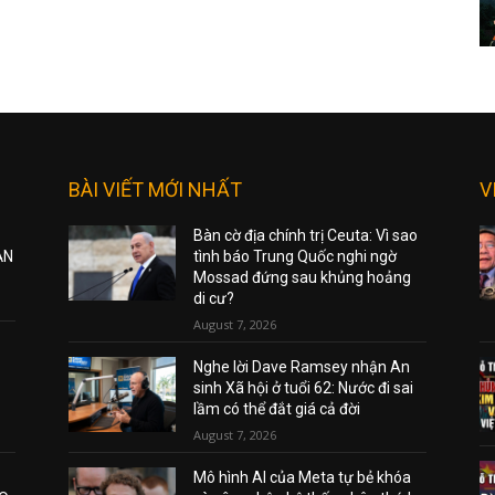
BÀI VIẾT MỚI NHẤT
V
Bàn cờ địa chính trị Ceuta: Vì sao
ẠN
tình báo Trung Quốc nghi ngờ
Mossad đứng sau khủng hoảng
di cư?
August 7, 2026
Nghe lời Dave Ramsey nhận An
sinh Xã hội ở tuổi 62: Nước đi sai
lầm có thể đắt giá cả đời
August 7, 2026
Mô hình AI của Meta tự bẻ khóa