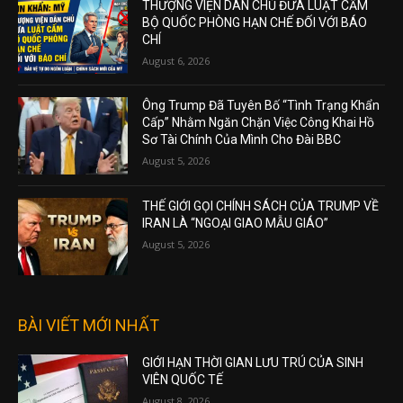
THƯỢNG VIỆN DÂN CHỦ ĐƯA LUẬT CẤM
BỘ QUỐC PHÒNG HẠN CHẾ ĐỐI VỚI BÁO
CHÍ
August 6, 2026
Ông Trump Đã Tuyên Bố “Tình Trạng Khẩn
Cấp” Nhằm Ngăn Chặn Việc Công Khai Hồ
Sơ Tài Chính Của Mình Cho Đài BBC
August 5, 2026
THẾ GIỚI GỌI CHÍNH SÁCH CỦA TRUMP VỀ
IRAN LÀ “NGOẠI GIAO MẪU GIÁO”
August 5, 2026
BÀI VIẾT MỚI NHẤT
GIỚI HẠN THỜI GIAN LƯU TRÚ CỦA SINH
VIÊN QUỐC TẾ
August 8, 2026