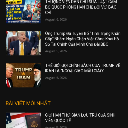
THƯỢNG VIỆN DÂN CHỦ ĐƯA LUẬT CẤM
BỘ QUỐC PHÒNG HẠN CHẾ ĐỐI VỚI BÁO
CHÍ
August 6, 2026
Ông Trump Đã Tuyên Bố “Tình Trạng Khẩn
Cấp” Nhằm Ngăn Chặn Việc Công Khai Hồ
Sơ Tài Chính Của Mình Cho Đài BBC
August 5, 2026
THẾ GIỚI GỌI CHÍNH SÁCH CỦA TRUMP VỀ
IRAN LÀ “NGOẠI GIAO MẪU GIÁO”
August 5, 2026
BÀI VIẾT MỚI NHẤT
GIỚI HẠN THỜI GIAN LƯU TRÚ CỦA SINH
VIÊN QUỐC TẾ
August 8, 2026