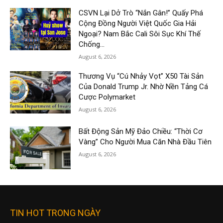
CSVN Lại Dở Trò “Nắn Gân!” Quấy Phá
Cộng Đồng Người Việt Quốc Gia Hải
Ngoại? Nam Bắc Cali Sôi Sục Khí Thế
Chống...
August 6, 2026
Thương Vụ “Cú Nhảy Vọt” X50 Tài Sản
Của Donald Trump Jr. Nhờ Nền Tảng Cá
Cược Polymarket
August 6, 2026
Bất Động Sản Mỹ Đảo Chiều: “Thời Cơ
Vàng” Cho Người Mua Căn Nhà Đầu Tiên
August 6, 2026
TIN HOT TRONG NGÀY