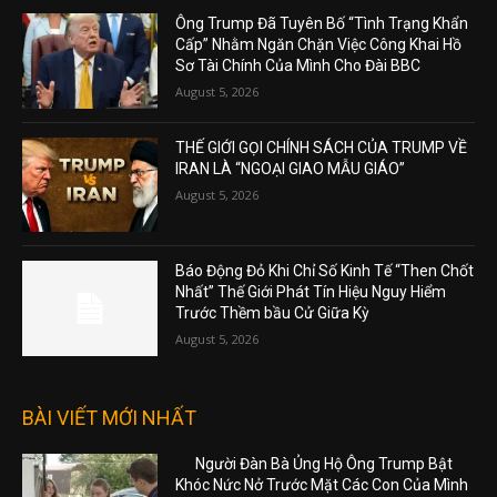
Ông Trump Đã Tuyên Bố “Tình Trạng Khẩn
Cấp” Nhằm Ngăn Chặn Việc Công Khai Hồ
Sơ Tài Chính Của Mình Cho Đài BBC
August 5, 2026
THẾ GIỚI GỌI CHÍNH SÁCH CỦA TRUMP VỀ
IRAN LÀ “NGOẠI GIAO MẪU GIÁO”
August 5, 2026
Báo Động Đỏ Khi Chỉ Số Kinh Tế “Then Chốt
Nhất” Thế Giới Phát Tín Hiệu Nguy Hiểm
Trước Thềm bầu Cử Giữa Kỳ
August 5, 2026
BÀI VIẾT MỚI NHẤT
Người Đàn Bà Ủng Hộ Ông Trump Bật
Khóc Nức Nở Trước Mặt Các Con Của Mình