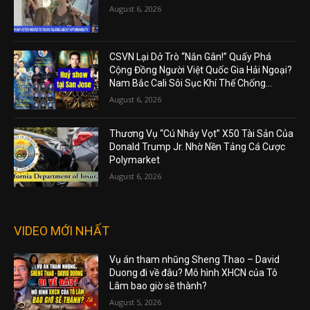
August 6, 2026
CSVN Lại Dở Trò “Nắn Gân!” Quấy Phá
Cộng Đồng Người Việt Quốc Gia Hải Ngoại?
Nam Bắc Cali Sôi Sục Khí Thế Chống...
August 6, 2026
Thương Vụ “Cú Nhảy Vọt” X50 Tài Sản Của
Donald Trump Jr. Nhờ Nền Tảng Cá Cược
Polymarket
August 6, 2026
VIDEO MỚI NHẤT
Vụ án tham nhũng Sheng Thao – David
Duong đi về đâu? Mô hình XHCN của Tô
Lâm bao giờ sẽ thành?
August 5, 2026