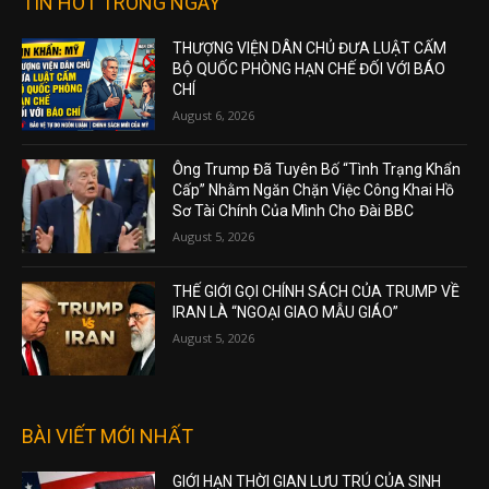
TIN HOT TRONG NGÀY
THƯỢNG VIỆN DÂN CHỦ ĐƯA LUẬT CẤM
BỘ QUỐC PHÒNG HẠN CHẾ ĐỐI VỚI BÁO
CHÍ
August 6, 2026
Ông Trump Đã Tuyên Bố “Tình Trạng Khẩn
Cấp” Nhằm Ngăn Chặn Việc Công Khai Hồ
Sơ Tài Chính Của Mình Cho Đài BBC
August 5, 2026
THẾ GIỚI GỌI CHÍNH SÁCH CỦA TRUMP VỀ
IRAN LÀ “NGOẠI GIAO MẪU GIÁO”
August 5, 2026
BÀI VIẾT MỚI NHẤT
GIỚI HẠN THỜI GIAN LƯU TRÚ CỦA SINH