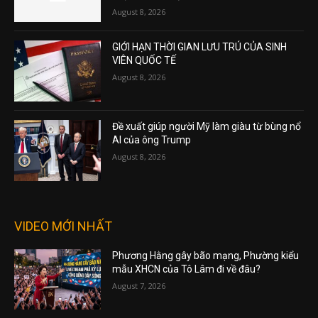
August 8, 2026
GIỚI HẠN THỜI GIAN LƯU TRÚ CỦA SINH
VIÊN QUỐC TẾ
August 8, 2026
Đề xuất giúp người Mỹ làm giàu từ bùng nổ
AI của ông Trump
August 8, 2026
VIDEO MỚI NHẤT
Phương Hằng gây bão mạng, Phường kiểu
mẫu XHCN của Tô Lâm đi về đâu?
August 7, 2026