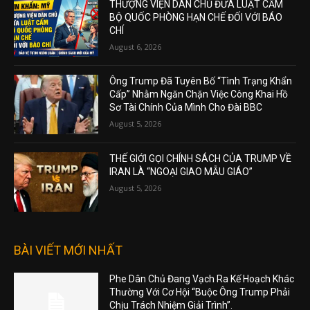
THƯỢNG VIỆN DÂN CHỦ ĐƯA LUẬT CẤM
BỘ QUỐC PHÒNG HẠN CHẾ ĐỐI VỚI BÁO
CHÍ
August 6, 2026
Ông Trump Đã Tuyên Bố “Tình Trạng Khẩn
Cấp” Nhằm Ngăn Chặn Việc Công Khai Hồ
Sơ Tài Chính Của Mình Cho Đài BBC
August 5, 2026
THẾ GIỚI GỌI CHÍNH SÁCH CỦA TRUMP VỀ
IRAN LÀ “NGOẠI GIAO MẪU GIÁO”
August 5, 2026
BÀI VIẾT MỚI NHẤT
Phe Dân Chủ Đang Vạch Ra Kế Hoạch Khác
Thường Với Cơ Hội “Buộc Ông Trump Phải
Chịu Trách Nhiệm Giải Trình”.