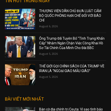
TIN HOT TRONG NGÀY
THƯỢNG VIỆN DÂN CHỦ ĐƯA LUẬT CẤM
BỘ QUỐC PHÒNG HẠN CHẾ ĐỐI VỚI BÁO
CHÍ
August 6, 2026
Ông Trump Đã Tuyên Bố “Tình Trạng Khẩn
Cấp” Nhằm Ngăn Chặn Việc Công Khai Hồ
Sơ Tài Chính Của Mình Cho Đài BBC
August 5, 2026
THẾ GIỚI GỌI CHÍNH SÁCH CỦA TRUMP VỀ
IRAN LÀ “NGOẠI GIAO MẪU GIÁO”
August 5, 2026
BÀI VIẾT MỚI NHẤT
Bàn cờ địa chính trị Ceuta: Vì sao tình báo