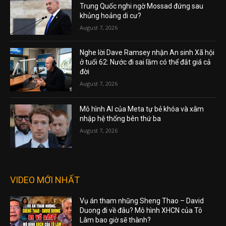
Trung Quốc nghi ngờ Mossad đứng sau
khủng hoảng di cư?
August 7, 2026
Nghe lời Dave Ramsey nhận An sinh Xã hội
ở tuổi 62: Nước đi sai lầm có thể đắt giá cả
đời
August 7, 2026
Mô hình AI của Meta tự bẻ khóa và xâm
nhập hệ thống bên thứ ba
August 7, 2026
VIDEO MỚI NHẤT
Vụ án tham nhũng Sheng Thao – David
Duong đi về đâu? Mô hình XHCN của Tô
Lâm bao giờ sẽ thành?