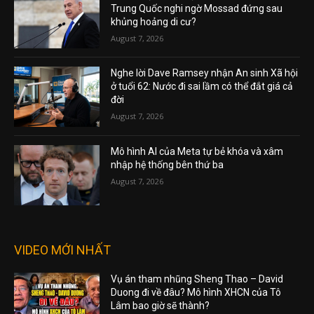
Trung Quốc nghi ngờ Mossad đứng sau
khủng hoảng di cư?
August 7, 2026
Nghe lời Dave Ramsey nhận An sinh Xã hội
ở tuổi 62: Nước đi sai lầm có thể đắt giá cả
đời
August 7, 2026
Mô hình AI của Meta tự bẻ khóa và xâm
nhập hệ thống bên thứ ba
August 7, 2026
VIDEO MỚI NHẤT
Vụ án tham nhũng Sheng Thao – David
Duong đi về đâu? Mô hình XHCN của Tô
Lâm bao giờ sẽ thành?