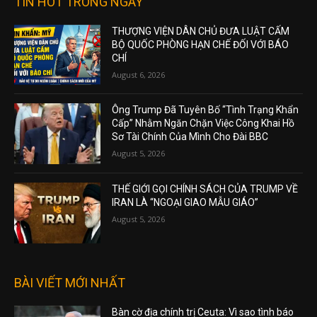
TIN HOT TRONG NGÀY
THƯỢNG VIỆN DÂN CHỦ ĐƯA LUẬT CẤM
BỘ QUỐC PHÒNG HẠN CHẾ ĐỐI VỚI BÁO
CHÍ
August 6, 2026
Ông Trump Đã Tuyên Bố “Tình Trạng Khẩn
Cấp” Nhằm Ngăn Chặn Việc Công Khai Hồ
Sơ Tài Chính Của Mình Cho Đài BBC
August 5, 2026
THẾ GIỚI GỌI CHÍNH SÁCH CỦA TRUMP VỀ
IRAN LÀ “NGOẠI GIAO MẪU GIÁO”
August 5, 2026
BÀI VIẾT MỚI NHẤT
Bàn cờ địa chính trị Ceuta: Vì sao tình báo