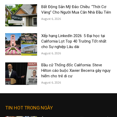
Bất Động Sản Mỹ Đảo Chiều: “Thời Cơ
Vàng” Cho Người Mua Căn Nhà Đầu Tiên
August 6, 2026
Xếp hạng LinkedIn 2026: 5 Đại học tại
California Lọt Top 40 Trường Tốt nhất
cho Sự nghiệp Lâu dài
August 6, 2026
Bầu cử Thống đốc California: Steve
Hilton cáo buộc Xavier Becerra gây nguy
hiểm cho trẻ di cư
August 6, 2026
TIN HOT TRONG NGÀY