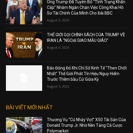
Ông Trump Đã Tuyên Bố “Tình Trạng Khẩn
Cấp” Nhằm Ngăn Chặn Việc Công Khai Hồ
Sơ Tài Chính Của Mình Cho Đài BBC
August 5, 2026
THẾ GIỚI GỌI CHÍNH SÁCH CỦA TRUMP VỀ
IRAN LÀ “NGOẠI GIAO MẪU GIÁO”
August 5, 2026
Báo Động Đỏ Khi Chỉ Số Kinh Tế “Then Chốt
Nhất” Thế Giới Phát Tín Hiệu Nguy Hiểm
Trước Thềm bầu Cử Giữa Kỳ
August 5, 2026
BÀI VIẾT MỚI NHẤT
Thương Vụ “Cú Nhảy Vọt” X50 Tài Sản Của
Donald Trump Jr. Nhờ Nền Tảng Cá Cược
Polymarket