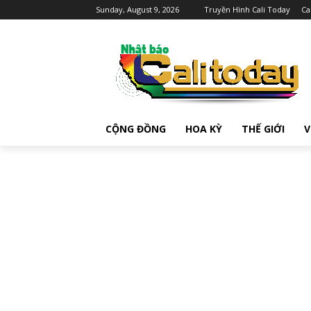
Sunday, August 9, 2026
Truyền Hình Cali Today
Ca
CỘNG ĐỒNG
HOA KỲ
THẾ GIỚI
V