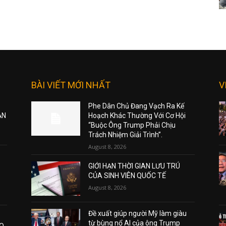
BÀI VIẾT MỚI NHẤT
V
Phe Dân Chủ Đang Vạch Ra Kế
ẠN
Hoạch Khác Thường Với Cơ Hội
“Buộc Ông Trump Phải Chịu
Trách Nhiệm Giải Trình”.
August 8, 2026
GIỚI HẠN THỜI GIAN LƯU TRÚ
CỦA SINH VIÊN QUỐC TẾ
August 8, 2026
Đề xuất giúp người Mỹ làm giàu
từ bùng nổ AI của ông Trump