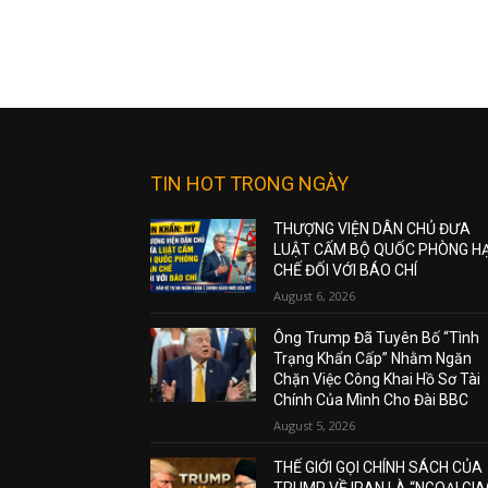
TIN HOT TRONG NGÀY
THƯỢNG VIỆN DÂN CHỦ ĐƯA
LUẬT CẤM BỘ QUỐC PHÒNG H
CHẾ ĐỐI VỚI BÁO CHÍ
August 6, 2026
Ông Trump Đã Tuyên Bố “Tình
Trạng Khẩn Cấp” Nhằm Ngăn
Chặn Việc Công Khai Hồ Sơ Tài
Chính Của Mình Cho Đài BBC
August 5, 2026
THẾ GIỚI GỌI CHÍNH SÁCH CỦA