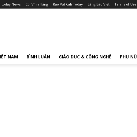
litoday News
Cõi Vĩnh Hằng
Rao Vặt Cali Today
Làng Báo Việt
Terms of Use
IỆT NAM
BÌNH LUẬN
GIÁO DỤC & CÔNG NGHỆ
PHỤ N