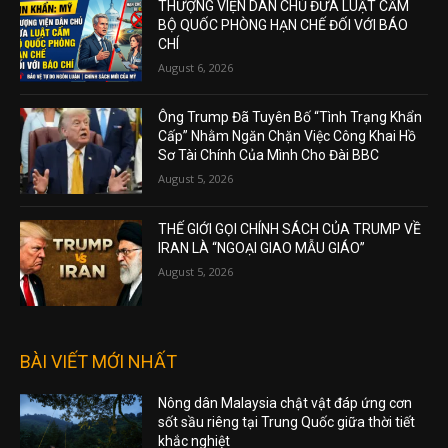
THƯỢNG VIỆN DÂN CHỦ ĐƯA LUẬT CẤM
BỘ QUỐC PHÒNG HẠN CHẾ ĐỐI VỚI BÁO
CHÍ
August 6, 2026
Ông Trump Đã Tuyên Bố “Tình Trạng Khẩn
Cấp” Nhằm Ngăn Chặn Việc Công Khai Hồ
Sơ Tài Chính Của Mình Cho Đài BBC
August 5, 2026
THẾ GIỚI GỌI CHÍNH SÁCH CỦA TRUMP VỀ
IRAN LÀ “NGOẠI GIAO MẪU GIÁO”
August 5, 2026
BÀI VIẾT MỚI NHẤT
Nông dân Malaysia chật vật đáp ứng cơn
sốt sầu riêng tại Trung Quốc giữa thời tiết
khắc nghiệt