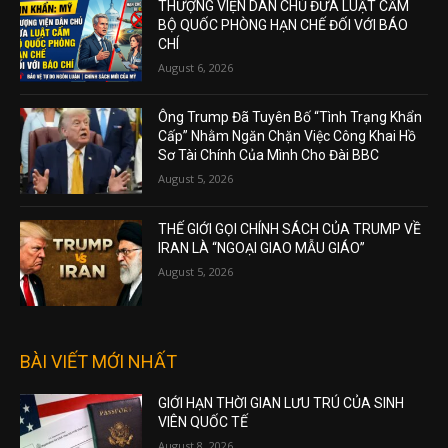
THƯỢNG VIỆN DÂN CHỦ ĐƯA LUẬT CẤM
BỘ QUỐC PHÒNG HẠN CHẾ ĐỐI VỚI BÁO
CHÍ
August 6, 2026
Ông Trump Đã Tuyên Bố “Tình Trạng Khẩn
Cấp” Nhằm Ngăn Chặn Việc Công Khai Hồ
Sơ Tài Chính Của Mình Cho Đài BBC
August 5, 2026
THẾ GIỚI GỌI CHÍNH SÁCH CỦA TRUMP VỀ
IRAN LÀ “NGOẠI GIAO MẪU GIÁO”
August 5, 2026
BÀI VIẾT MỚI NHẤT
GIỚI HẠN THỜI GIAN LƯU TRÚ CỦA SINH
VIÊN QUỐC TẾ
August 8, 2026