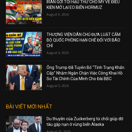
IRAN GỞI TỐI HẬU THƯ CHO MỸ VỀ ĐIỀU
KIỆN MỞ LẠI EO BIỂN HORMUZ
August 9, 2026
THƯỢNG VIỆN DÂN CHỦ ĐƯA LUẬT CẤM
BỘ QUỐC PHÒNG HẠN CHẾ ĐỐI VỚI BÁO
CHÍ
August 6, 2026
Ông Trump Đã Tuyên Bố “Tình Trạng Khẩn
Cấp” Nhằm Ngăn Chặn Việc Công Khai Hồ
Sơ Tài Chính Của Mình Cho Đài BBC
August 5, 2026
BÀI VIẾT MỚI NHẤT
Du thuyền của Zuckerberg từ chối giúp đỡ
tàu gặp nạn ở vùng biển Alaska
August 10, 2026