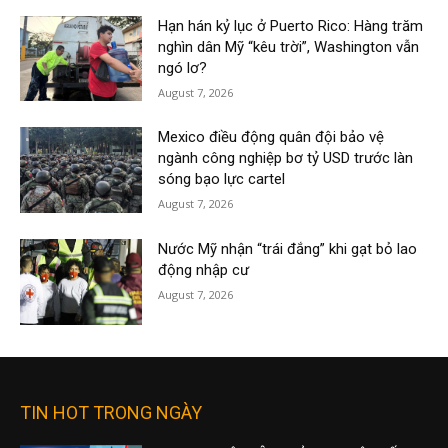
Hạn hán kỷ lục ở Puerto Rico: Hàng trăm
nghìn dân Mỹ “kêu trời”, Washington vẫn
ngó lơ?
August 7, 2026
Mexico điều động quân đội bảo vệ
ngành công nghiệp bơ tỷ USD trước làn
sóng bạo lực cartel
August 7, 2026
Nước Mỹ nhận “trái đắng” khi gạt bỏ lao
động nhập cư
August 7, 2026
TIN HOT TRONG NGÀY