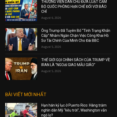
THƯỢNG VIỆN DÂN CHỦ ĐƯA LUẬT CẤM
BỘ QUỐC PHÒNG HẠN CHẾ ĐỐI VỚI BÁO
CHÍ
August 6, 2026
Ông Trump Đã Tuyên Bố “Tình Trạng Khẩn
Cấp” Nhằm Ngăn Chặn Việc Công Khai Hồ
Sơ Tài Chính Của Mình Cho Đài BBC
August 5, 2026
THẾ GIỚI GỌI CHÍNH SÁCH CỦA TRUMP VỀ
IRAN LÀ “NGOẠI GIAO MẪU GIÁO”
August 5, 2026
BÀI VIẾT MỚI NHẤT
Hạn hán kỷ lục ở Puerto Rico: Hàng trăm
nghìn dân Mỹ “kêu trời”, Washington vẫn
ngó lơ?