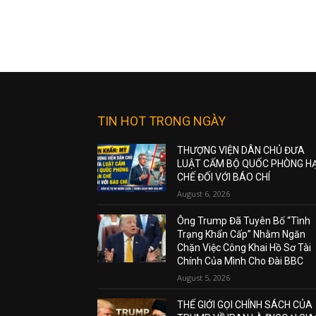
TIN HOT TRONG NGÀY
THƯỢNG VIỆN DÂN CHỦ ĐƯA
LUẬT CẤM BỘ QUỐC PHÒNG H
CHẾ ĐỐI VỚI BÁO CHÍ
August 6, 2026
Ông Trump Đã Tuyên Bố “Tình
Trạng Khẩn Cấp” Nhằm Ngăn
Chặn Việc Công Khai Hồ Sơ Tài
Chính Của Mình Cho Đài BBC
August 5, 2026
THẾ GIỚI GỌI CHÍNH SÁCH CỦA