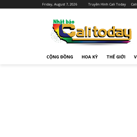
Friday, August 7, 2026
Truyền Hình Cali Today
Cal
CỘNG ĐỒNG
HOA KỲ
THẾ GIỚI
V