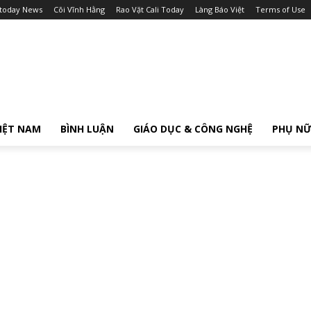
itoday News
Cõi Vĩnh Hằng
Rao Vặt Cali Today
Làng Báo Việt
Terms of Use
IỆT NAM
BÌNH LUẬN
GIÁO DỤC & CÔNG NGHỆ
PHỤ N