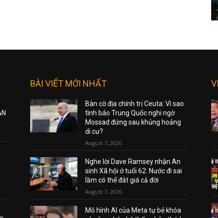
BÀI VIẾT MỚI NHẤT
V
Bàn cờ địa chính trị Ceuta: Vì sao
ẠN
tình báo Trung Quốc nghi ngờ
Mossad đứng sau khủng hoảng
di cư?
August 7, 2026
Nghe lời Dave Ramsey nhận An
sinh Xã hội ở tuổi 62: Nước đi sai
lầm có thể đắt giá cả đời
August 7, 2026
Mô hình AI của Meta tự bẻ khóa