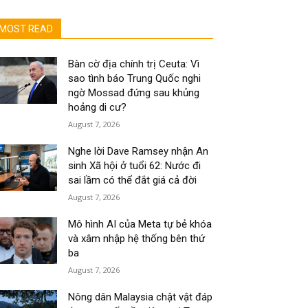
MOST READ
Bàn cờ địa chính trị Ceuta: Vì
sao tình báo Trung Quốc nghi
ngờ Mossad đứng sau khủng
hoảng di cư?
August 7, 2026
Nghe lời Dave Ramsey nhận An
sinh Xã hội ở tuổi 62: Nước đi
sai lầm có thể đắt giá cả đời
August 7, 2026
Mô hình AI của Meta tự bẻ khóa
và xâm nhập hệ thống bên thứ
ba
August 7, 2026
Nông dân Malaysia chật vật đáp