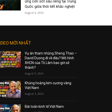
ứng cơn sốt sầu riêng tại Trung
Quốc giữa thời tiết khắc nghiệt
August 6, 2026
IDEO MỚI NHẤT
Vụ án tham nhũng Sheng Thao –
David Duong đi về đâu? Mô hình
XHCN của Tô Lâm bao giờ sẽ
thành?
August 5, 2026
Khủng hoảng kim cương vàng
Việt Nam
August 5, 2026
Bài toán kinh tế Việt Nam