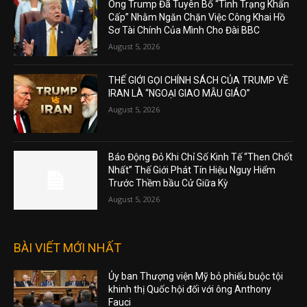
Ông Trump Đã Tuyên Bố “Tình Trạng Khẩn
Cấp” Nhằm Ngăn Chặn Việc Công Khai Hồ
Sơ Tài Chính Của Mình Cho Đài BBC
August 5, 2026
THẾ GIỚI GỌI CHÍNH SÁCH CỦA TRUMP VỀ
IRAN LÀ “NGOẠI GIAO MẪU GIÁO”
August 5, 2026
Báo Động Đỏ Khi Chỉ Số Kinh Tế “Then Chốt
Nhất” Thế Giới Phát Tín Hiệu Nguy Hiểm
Trước Thềm bầu Cử Giữa Kỳ
August 5, 2026
BÀI VIẾT MỚI NHẤT
Ủy ban Thượng viện Mỹ bỏ phiếu buộc tội
khinh thị Quốc hội đối với ông Anthony
Fauci