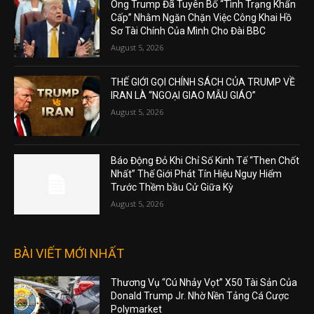
Ông Trump Đã Tuyên Bố “Tình Trạng Khẩn
Cấp” Nhằm Ngăn Chặn Việc Công Khai Hồ
Sơ Tài Chính Của Mình Cho Đài BBC
August 5, 2026
THẾ GIỚI GỌI CHÍNH SÁCH CỦA TRUMP VỀ
IRAN LÀ “NGOẠI GIAO MẪU GIÁO”
August 5, 2026
Báo Động Đỏ Khi Chỉ Số Kinh Tế “Then Chốt
Nhất” Thế Giới Phát Tín Hiệu Nguy Hiểm
Trước Thềm bầu Cử Giữa Kỳ
August 5, 2026
BÀI VIẾT MỚI NHẤT
Thương Vụ “Cú Nhảy Vọt” X50 Tài Sản Của
Donald Trump Jr. Nhờ Nền Tảng Cá Cược
Polymarket