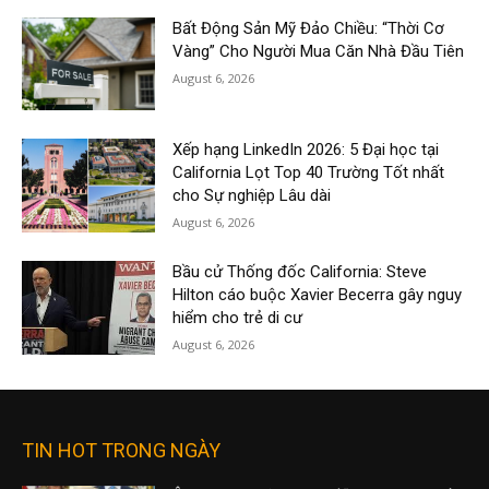
Bất Động Sản Mỹ Đảo Chiều: “Thời Cơ
Vàng” Cho Người Mua Căn Nhà Đầu Tiên
August 6, 2026
Xếp hạng LinkedIn 2026: 5 Đại học tại
California Lọt Top 40 Trường Tốt nhất
cho Sự nghiệp Lâu dài
August 6, 2026
Bầu cử Thống đốc California: Steve
Hilton cáo buộc Xavier Becerra gây nguy
hiểm cho trẻ di cư
August 6, 2026
TIN HOT TRONG NGÀY