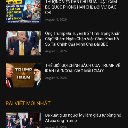
THƯỢNG VIỆN DÂN CHỦ ĐƯA LUẬT CẤM
BỘ QUỐC PHÒNG HẠN CHẾ ĐỐI VỚI BÁO
CHÍ
August 6, 2026
Ông Trump Đã Tuyên Bố “Tình Trạng Khẩn
Cấp” Nhằm Ngăn Chặn Việc Công Khai Hồ
Sơ Tài Chính Của Mình Cho Đài BBC
August 5, 2026
THẾ GIỚI GỌI CHÍNH SÁCH CỦA TRUMP VỀ
IRAN LÀ “NGOẠI GIAO MẪU GIÁO”
August 5, 2026
BÀI VIẾT MỚI NHẤT
Đề xuất giúp người Mỹ làm giàu từ bùng nổ
AI của ông Trump
August 8, 2026