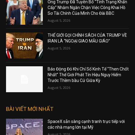
Ông Trump Đã Tuyên Bố “Tình Trạng Khẩn
Cấp” Nhằm Ngăn Chặn Việc Công Khai Hồ
Sơ Tài Chính Của Mình Cho Đài BBC
August 5, 2026
THẾ GIỚI GỌI CHÍNH SÁCH CỦA TRUMP VỀ
IRAN LÀ “NGOẠI GIAO MẪU GIÁO”
August 5, 2026
Báo Động Đỏ Khi Chỉ Số Kinh Tế “Then Chốt
Nhất” Thế Giới Phát Tín Hiệu Nguy Hiểm
Trước Thềm bầu Cử Giữa Kỳ
August 5, 2026
BÀI VIẾT MỚI NHẤT
SpaceX sẵn sàng cạnh tranh trực tiếp với
các nhà mạng lớn tại Mỹ
August 5, 2026