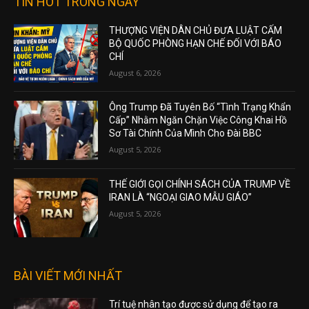
TIN HOT TRONG NGÀY
THƯỢNG VIỆN DÂN CHỦ ĐƯA LUẬT CẤM
BỘ QUỐC PHÒNG HẠN CHẾ ĐỐI VỚI BÁO
CHÍ
August 6, 2026
Ông Trump Đã Tuyên Bố “Tình Trạng Khẩn
Cấp” Nhằm Ngăn Chặn Việc Công Khai Hồ
Sơ Tài Chính Của Mình Cho Đài BBC
August 5, 2026
THẾ GIỚI GỌI CHÍNH SÁCH CỦA TRUMP VỀ
IRAN LÀ “NGOẠI GIAO MẪU GIÁO”
August 5, 2026
BÀI VIẾT MỚI NHẤT
Trí tuệ nhân tạo được sử dụng để tạo ra