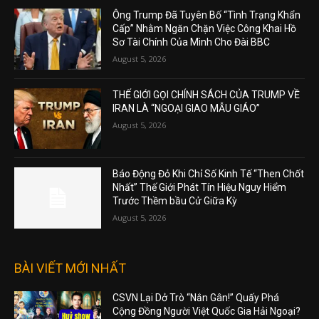
Ông Trump Đã Tuyên Bố “Tình Trạng Khẩn
Cấp” Nhằm Ngăn Chặn Việc Công Khai Hồ
Sơ Tài Chính Của Mình Cho Đài BBC
August 5, 2026
THẾ GIỚI GỌI CHÍNH SÁCH CỦA TRUMP VỀ
IRAN LÀ “NGOẠI GIAO MẪU GIÁO”
August 5, 2026
Báo Động Đỏ Khi Chỉ Số Kinh Tế “Then Chốt
Nhất” Thế Giới Phát Tín Hiệu Nguy Hiểm
Trước Thềm bầu Cử Giữa Kỳ
August 5, 2026
BÀI VIẾT MỚI NHẤT
CSVN Lại Dở Trò “Nắn Gân!” Quấy Phá
Cộng Đồng Người Việt Quốc Gia Hải Ngoại?