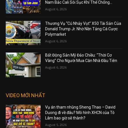
Nam Bắc Cali Sôi Sục Khí Thế Chống...
August 6, 2026
Thương Vụ “Cú Nhảy Vọt” X50 Tài Sản Của
Donald Trump Jr. Nhờ Nền Tảng Cá Cược
Polymarket
August 6, 2026
Bất Động Sản Mỹ Đảo Chiều: “Thời Cơ
Vàng” Cho Người Mua Căn Nhà Đầu Tiên
August 6, 2026
VIDEO MỚI NHẤT
Vụ án tham nhũng Sheng Thao – David
Duong đi về đâu? Mô hình XHCN của Tô
Lâm bao giờ sẽ thành?
August 5, 2026