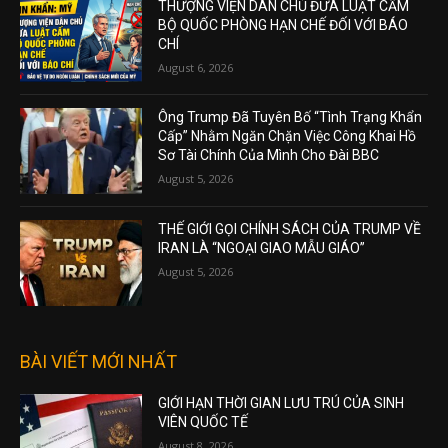
THƯỢNG VIỆN DÂN CHỦ ĐƯA LUẬT CẤM
BỘ QUỐC PHÒNG HẠN CHẾ ĐỐI VỚI BÁO
CHÍ
August 6, 2026
Ông Trump Đã Tuyên Bố “Tình Trạng Khẩn
Cấp” Nhằm Ngăn Chặn Việc Công Khai Hồ
Sơ Tài Chính Của Mình Cho Đài BBC
August 5, 2026
THẾ GIỚI GỌI CHÍNH SÁCH CỦA TRUMP VỀ
IRAN LÀ “NGOẠI GIAO MẪU GIÁO”
August 5, 2026
BÀI VIẾT MỚI NHẤT
GIỚI HẠN THỜI GIAN LƯU TRÚ CỦA SINH
VIÊN QUỐC TẾ
August 8, 2026