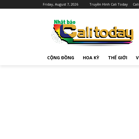
Friday, August 7, 2026
Truyền Hình Cali Today
Cal
CỘNG ĐỒNG
HOA KỲ
THẾ GIỚI
V