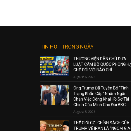
TIN HOT TRONG NGÀY
THƯỢNG VIỆN DÂN CHỦ ĐƯA
LUẬT CẤM BỘ QUỐC PHÒNG H
CHẾ ĐỐI VỚI BÁO CHÍ
August 6, 2026
Ông Trump Đã Tuyên Bố “Tình
Trạng Khẩn Cấp” Nhằm Ngăn
Chặn Việc Công Khai Hồ Sơ Tài
Chính Của Mình Cho Đài BBC
August 5, 2026
THẾ GIỚI GỌI CHÍNH SÁCH CỦA
TRUMP VỀ IRAN LÀ “NGOẠI GI