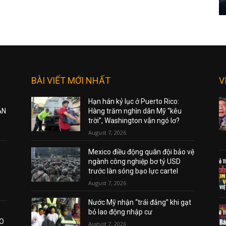
BÀI VIẾT MỚI NHẤT
V
Hạn hán kỷ lục ở Puerto Rico:
ẠN
Hàng trăm nghìn dân Mỹ “kêu
trời”, Washington vẫn ngó lơ?
August 7, 2026
Mexico điều động quân đội bảo vệ
ngành công nghiệp bơ tỷ USD
trước làn sóng bạo lực cartel
August 7, 2026
Nước Mỹ nhận “trái đắng” khi gạt
bỏ lao động nhập cư
AO
August 7, 2026