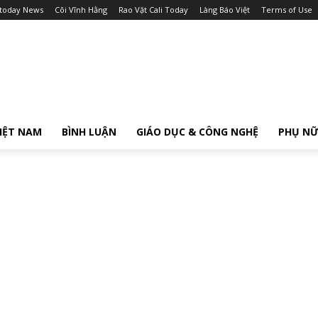
itoday News
Cõi Vĩnh Hằng
Rao Vặt Cali Today
Làng Báo Việt
Terms of Use
IỆT NAM
BÌNH LUẬN
GIÁO DỤC & CÔNG NGHỆ
PHỤ N