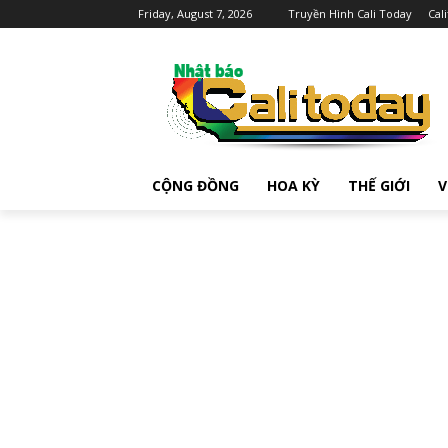
Friday, August 7, 2026
Truyền Hình Cali Today
Cal
CỘNG ĐỒNG
HOA KỲ
THẾ GIỚI
V