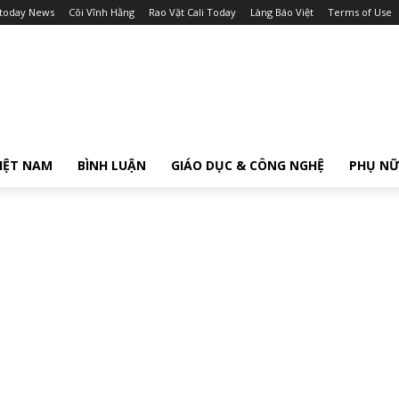
itoday News
Cõi Vĩnh Hằng
Rao Vặt Cali Today
Làng Báo Việt
Terms of Use
IỆT NAM
BÌNH LUẬN
GIÁO DỤC & CÔNG NGHỆ
PHỤ N