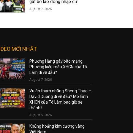
gạt bỏ lao động nhập cư
August 7, 2026
IDEO MỚI NHẤT
Phương Hằng gây bão mạng,
Phường kiểu mẫu XHCN của Tô
Lâm đi về đâu?
August 7, 2026
Vụ án tham nhũng Sheng Thao –
David Duong đi về đâu? Mô hình
XHCN của Tô Lâm bao giờ sẽ
thành?
August 5, 2026
Khủng hoảng kim cương vàng
Việt Nam