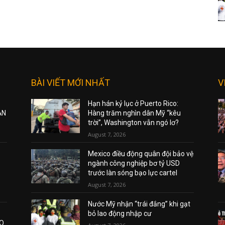
BÀI VIẾT MỚI NHẤT
V
Hạn hán kỷ lục ở Puerto Rico:
ẠN
Hàng trăm nghìn dân Mỹ “kêu
trời”, Washington vẫn ngó lơ?
August 7, 2026
Mexico điều động quân đội bảo vệ
ngành công nghiệp bơ tỷ USD
trước làn sóng bạo lực cartel
August 7, 2026
Nước Mỹ nhận “trái đắng” khi gạt
bỏ lao động nhập cư
AO