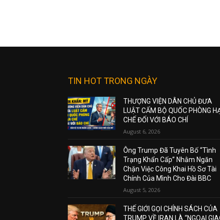
TIN HOT TRONG NGÀY
THƯỢNG VIỆN DÂN CHỦ ĐƯA
LUẬT CẤM BỘ QUỐC PHÒNG H
CHẾ ĐỐI VỚI BÁO CHÍ
August 6, 2026
Ông Trump Đã Tuyên Bố “Tình
Trạng Khẩn Cấp” Nhằm Ngăn
Chặn Việc Công Khai Hồ Sơ Tài
Chính Của Mình Cho Đài BBC
August 5, 2026
THẾ GIỚI GỌI CHÍNH SÁCH CỦA
TRUMP VỀ IRAN LÀ “NGOẠI GI