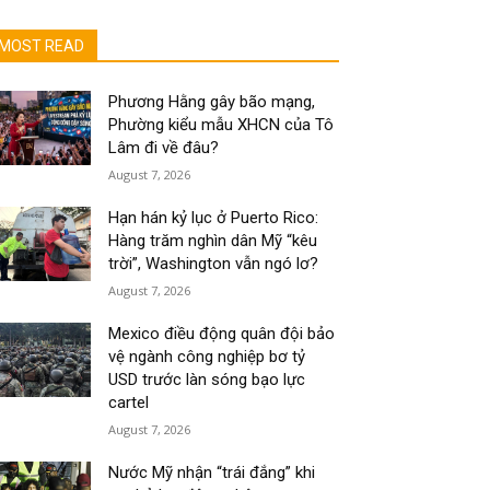
MOST READ
Phương Hằng gây bão mạng,
Phường kiểu mẫu XHCN của Tô
Lâm đi về đâu?
August 7, 2026
Hạn hán kỷ lục ở Puerto Rico:
Hàng trăm nghìn dân Mỹ “kêu
trời”, Washington vẫn ngó lơ?
August 7, 2026
Mexico điều động quân đội bảo
vệ ngành công nghiệp bơ tỷ
USD trước làn sóng bạo lực
cartel
August 7, 2026
Nước Mỹ nhận “trái đắng” khi