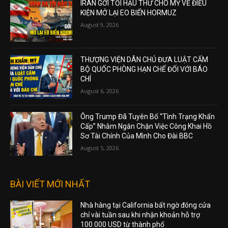
IRAN GỞI TỐI HẬU THƯ CHO MỸ VỀ ĐIỀU
KIỆN MỞ LẠI EO BIỂN HORMUZ
August 9, 2026
THƯỢNG VIỆN DÂN CHỦ ĐƯA LUẬT CẤM
BỘ QUỐC PHÒNG HẠN CHẾ ĐỐI VỚI BÁO
CHÍ
August 6, 2026
Ông Trump Đã Tuyên Bố “Tình Trạng Khẩn
Cấp” Nhằm Ngăn Chặn Việc Công Khai Hồ
Sơ Tài Chính Của Mình Cho Đài BBC
August 5, 2026
BÀI VIẾT MỚI NHẤT
Nhà hàng tại California bất ngờ đóng cửa
chỉ vài tuần sau khi nhận khoản hỗ trợ
100.000 USD từ thành phố