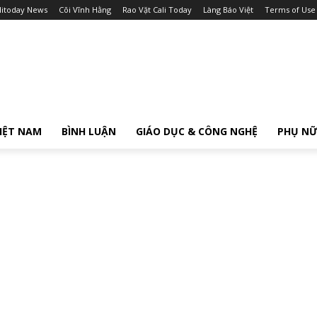
litoday News
Cõi Vĩnh Hằng
Rao Vặt Cali Today
Làng Báo Việt
Terms of Use
IỆT NAM
BÌNH LUẬN
GIÁO DỤC & CÔNG NGHỆ
PHỤ N