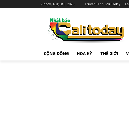
Sunday, August 9, 2026
Truyền Hình Cali Today
Ca
CỘNG ĐỒNG
HOA KỲ
THẾ GIỚI
V