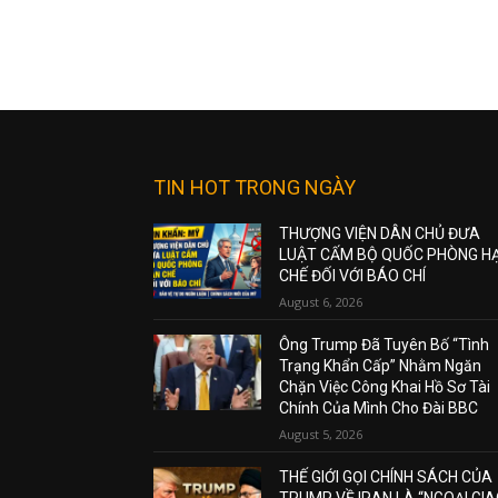
TIN HOT TRONG NGÀY
THƯỢNG VIỆN DÂN CHỦ ĐƯA
LUẬT CẤM BỘ QUỐC PHÒNG H
CHẾ ĐỐI VỚI BÁO CHÍ
August 6, 2026
Ông Trump Đã Tuyên Bố “Tình
Trạng Khẩn Cấp” Nhằm Ngăn
Chặn Việc Công Khai Hồ Sơ Tài
Chính Của Mình Cho Đài BBC
August 5, 2026
THẾ GIỚI GỌI CHÍNH SÁCH CỦA