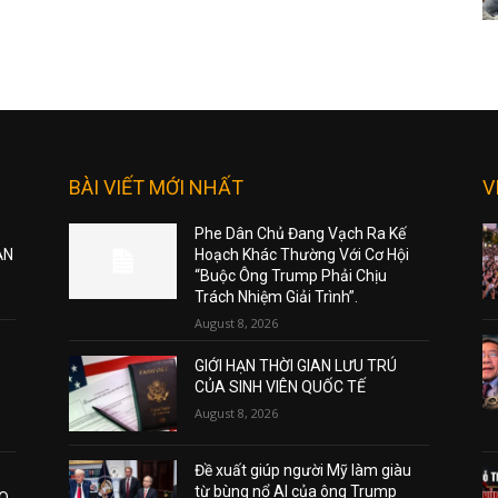
BÀI VIẾT MỚI NHẤT
V
Phe Dân Chủ Đang Vạch Ra Kế
ẠN
Hoạch Khác Thường Với Cơ Hội
“Buộc Ông Trump Phải Chịu
Trách Nhiệm Giải Trình”.
August 8, 2026
GIỚI HẠN THỜI GIAN LƯU TRÚ
CỦA SINH VIÊN QUỐC TẾ
August 8, 2026
Đề xuất giúp người Mỹ làm giàu
từ bùng nổ AI của ông Trump