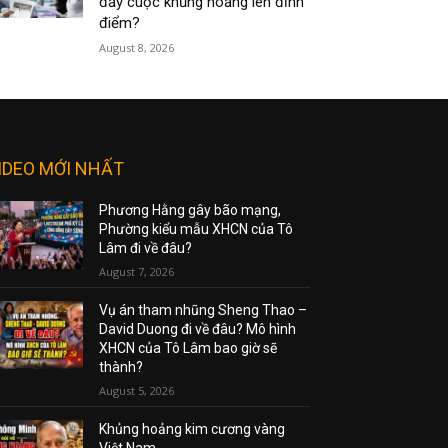
đẩy cuộc khủng hoảng lên đỉnh
điểm?
August 8, 2026
IDEO MỚI NHẤT
Phương Hằng gây bão mạng,
Phường kiểu mẫu XHCN của Tô
Lâm đi về đâu?
August 7, 2026
Vụ án tham nhũng Sheng Thao –
David Duong đi về đâu? Mô hình
XHCN của Tô Lâm bao giờ sẽ
thành?
August 5, 2026
Khủng hoảng kim cương vàng