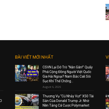
BÀI VIẾT MỚI NHẤT
V
CSVN Lại Dở Trò “Nắn Gân!” Quấy
Phá Cộng Đồng Người Việt Quốc
Gia Hải Ngoại? Nam Bắc Cali Sôi
Sục Khí Thế Chống...
August 6, 2026
Thương Vụ “Cú Nhảy Vọt” X50 Tài
AO
Sản Của Donald Trump Jr. Nhờ
Nền Tảng Cá Cược Polymarket