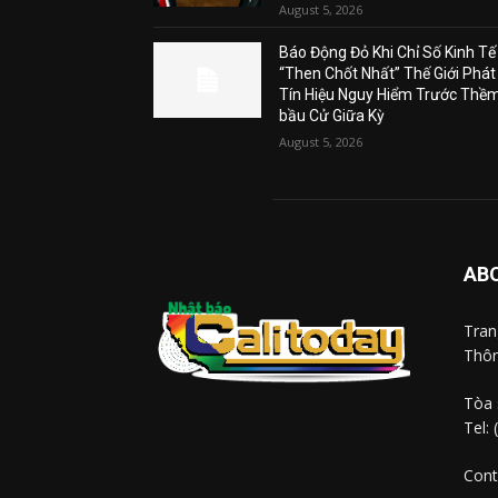
August 5, 2026
Báo Động Đỏ Khi Chỉ Số Kinh Tế
“Then Chốt Nhất” Thế Giới Phát
Tín Hiệu Nguy Hiểm Trước Thề
bầu Cử Giữa Kỳ
August 5, 2026
AB
Tra
Thôn
Tòa 
Tel:
Cont