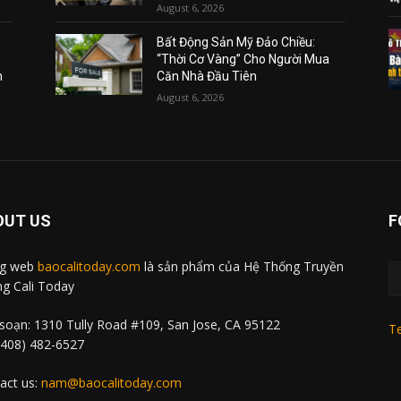
August 6, 2026
Bất Động Sản Mỹ Đảo Chiều:
“Thời Cơ Vàng” Cho Người Mua
m
Căn Nhà Đầu Tiên
August 6, 2026
OUT US
F
ng web
baocalitoday.com
là sản phẩm của Hệ Thống Truyền
g Cali Today
soạn: 1310 Tully Road #109, San Jose, CA 95122
Te
 (408) 482-6527
act us:
nam@baocalitoday.com