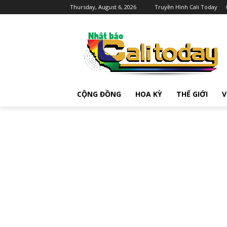
Thursday, August 6, 2026
Truyền Hình Cali Today
CỘNG ĐỒNG
HOA KỲ
THẾ GIỚI
V