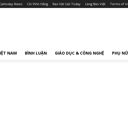
Calitoday News
Cõi Vĩnh Hằng
Rao Vặt Cali Today
Làng Báo Việt
Terms of U
IỆT NAM
BÌNH LUẬN
GIÁO DỤC & CÔNG NGHỆ
PHỤ N