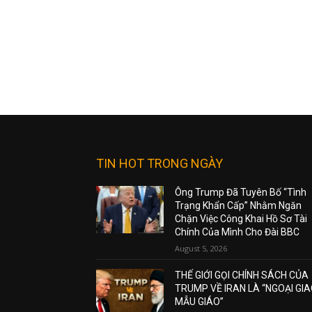
TIN HOT TRONG NGÀY
Ông Trump Đã Tuyên Bố “Tình
Trạng Khẩn Cấp” Nhằm Ngăn
Chặn Việc Công Khai Hồ Sơ Tài
Chính Của Mình Cho Đài BBC
August 5, 2026
THẾ GIỚI GỌI CHÍNH SÁCH CỦA
TRUMP VỀ IRAN LÀ “NGOẠI GI
MẪU GIÁO”