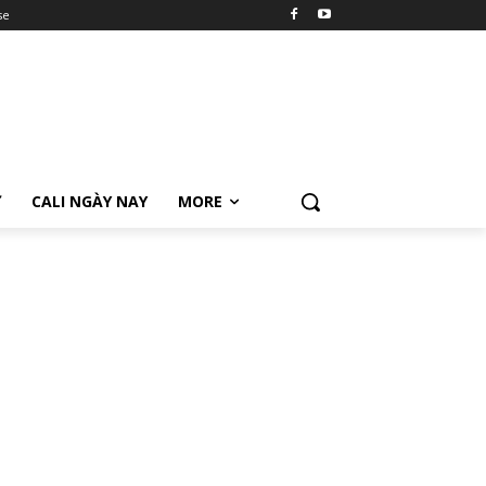
se
Ữ
CALI NGÀY NAY
MORE