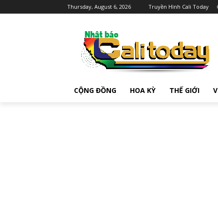
Thursday, August 6, 2026
Truyền Hình Cali Today
CỘNG ĐỒNG
HOA KỲ
THẾ GIỚI
V