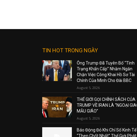
TIN HOT TRONG NGÀY
Ông Trump Đã Tuyên Bố “Tình
Trạng Khẩn Cấp” Nhằm Ngăn
Chặn Việc Công Khai Hồ Sơ Tài
Chính Của Mình Cho Đài BBC
August 5, 2026
THẾ GIỚI GỌI CHÍNH SÁCH CỦA
TRUMP VỀ IRAN LÀ “NGOẠI GI
MẪU GIÁO”
August 5, 2026
Báo Động Đỏ Khi Chỉ Số Kinh Tế
“Then Chốt Nhất” Thế Giới Phát