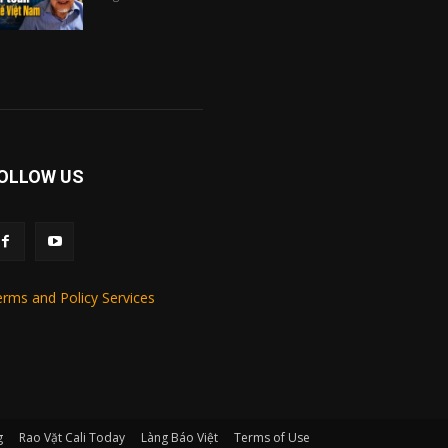
OLLOW US
rms and Policy Services
g
Rao Vặt Cali Today
Làng Báo Việt
Terms of Use