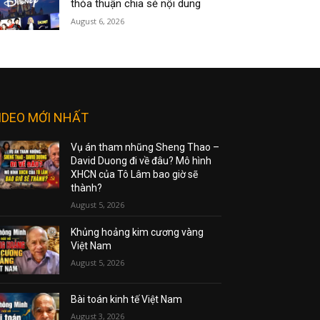
thỏa thuận chia sẻ nội dung
August 6, 2026
IDEO MỚI NHẤT
Vụ án tham nhũng Sheng Thao –
David Duong đi về đâu? Mô hình
XHCN của Tô Lâm bao giờ sẽ
thành?
August 5, 2026
Khủng hoảng kim cương vàng
Việt Nam
August 5, 2026
Bài toán kinh tế Việt Nam
August 3, 2026