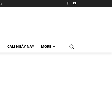
se
Ữ
CALI NGÀY NAY
MORE