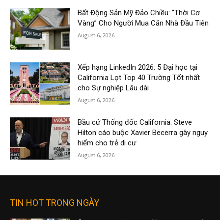
Bất Động Sản Mỹ Đảo Chiều: “Thời Cơ
Vàng” Cho Người Mua Căn Nhà Đầu Tiên
August 6, 2026
Xếp hạng LinkedIn 2026: 5 Đại học tại
California Lọt Top 40 Trường Tốt nhất
cho Sự nghiệp Lâu dài
August 6, 2026
Bầu cử Thống đốc California: Steve
Hilton cáo buộc Xavier Becerra gây nguy
hiểm cho trẻ di cư
August 6, 2026
TIN HOT TRONG NGÀY