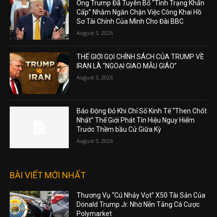
Ông Trump Đã Tuyên Bố “Tình Trạng Khẩn
Cấp” Nhằm Ngăn Chặn Việc Công Khai Hồ
Sơ Tài Chính Của Mình Cho Đài BBC
August 5, 2026
THẾ GIỚI GỌI CHÍNH SÁCH CỦA TRUMP VỀ
IRAN LÀ “NGOẠI GIAO MẪU GIÁO”
August 5, 2026
Báo Động Đỏ Khi Chỉ Số Kinh Tế “Then Chốt
Nhất” Thế Giới Phát Tín Hiệu Nguy Hiểm
Trước Thềm bầu Cử Giữa Kỳ
August 5, 2026
BÀI VIẾT MỚI NHẤT
Thương Vụ “Cú Nhảy Vọt” X50 Tài Sản Của
Donald Trump Jr. Nhờ Nền Tảng Cá Cược
Polymarket