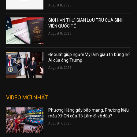
August 8, 2026
GIỚI HẠN THỜI GIAN LƯU TRÚ CỦA SINH
VIÊN QUỐC TẾ
August 8, 2026
Đề xuất giúp người Mỹ làm giàu từ bùng nổ
AI của ông Trump
August 8, 2026
VIDEO MỚI NHẤT
Phương Hằng gây bão mạng, Phường kiểu
mẫu XHCN của Tô Lâm đi về đâu?
August 7, 2026