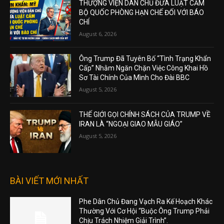
THƯỢNG VIỆN DÂN CHỦ ĐƯA LUẬT CẤM
BỘ QUỐC PHÒNG HẠN CHẾ ĐỐI VỚI BÁO
CHÍ
August 6, 2026
Ông Trump Đã Tuyên Bố “Tình Trạng Khẩn
Cấp” Nhằm Ngăn Chặn Việc Công Khai Hồ
Sơ Tài Chính Của Mình Cho Đài BBC
August 5, 2026
THẾ GIỚI GỌI CHÍNH SÁCH CỦA TRUMP VỀ
IRAN LÀ “NGOẠI GIAO MẪU GIÁO”
August 5, 2026
BÀI VIẾT MỚI NHẤT
Phe Dân Chủ Đang Vạch Ra Kế Hoạch Khác
Thường Với Cơ Hội “Buộc Ông Trump Phải
Chịu Trách Nhiệm Giải Trình”.