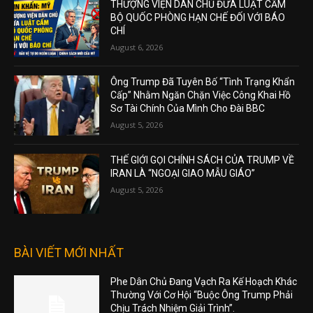
THƯỢNG VIỆN DÂN CHỦ ĐƯA LUẬT CẤM
BỘ QUỐC PHÒNG HẠN CHẾ ĐỐI VỚI BÁO
CHÍ
August 6, 2026
Ông Trump Đã Tuyên Bố “Tình Trạng Khẩn
Cấp” Nhằm Ngăn Chặn Việc Công Khai Hồ
Sơ Tài Chính Của Mình Cho Đài BBC
August 5, 2026
THẾ GIỚI GỌI CHÍNH SÁCH CỦA TRUMP VỀ
IRAN LÀ “NGOẠI GIAO MẪU GIÁO”
August 5, 2026
BÀI VIẾT MỚI NHẤT
Phe Dân Chủ Đang Vạch Ra Kế Hoạch Khác
Thường Với Cơ Hội “Buộc Ông Trump Phải
Chịu Trách Nhiệm Giải Trình”.