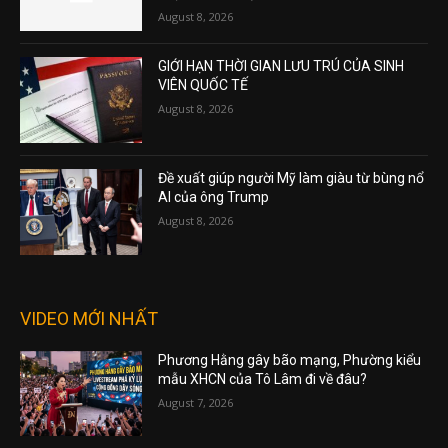
August 8, 2026
GIỚI HẠN THỜI GIAN LƯU TRÚ CỦA SINH
VIÊN QUỐC TẾ
August 8, 2026
Đề xuất giúp người Mỹ làm giàu từ bùng nổ
AI của ông Trump
August 8, 2026
VIDEO MỚI NHẤT
Phương Hằng gây bão mạng, Phường kiểu
mẫu XHCN của Tô Lâm đi về đâu?
August 7, 2026