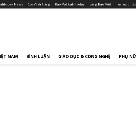
alitoday News
Cõi Vĩnh Hằng
Rao Vặt Cali Today
Làng Báo Việt
Terms of Us
IỆT NAM
BÌNH LUẬN
GIÁO DỤC & CÔNG NGHỆ
PHỤ N