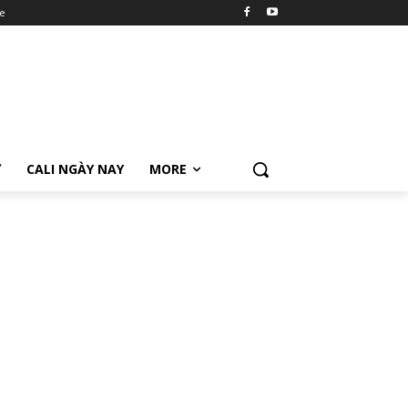
e
Ữ
CALI NGÀY NAY
MORE