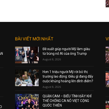
BÀI VIẾT MỚI NHẤT
V
Đề xuất giúp người Mỹ làm giàu
ẠN
từ bùng nổ AI của ông Trump
August 8, 2026
Hơn 1 triệu người Mỹ rời bỏ thị
trường lao động: Điều gì đang đẩy
cuộc khủng hoảng lên đỉnh điểm?
August 8, 2026
QUẬN CAM – BIỂU TÌNH ĐẦY KHÍ
THẾ CHỐNG CA NÔ VIỆT CỘNG
QUỐC THIÊN
AO