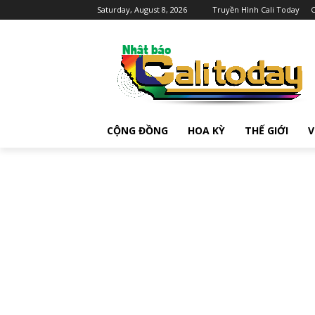
Saturday, August 8, 2026
Truyền Hình Cali Today
C
CỘNG ĐỒNG
HOA KỲ
THẾ GIỚI
V