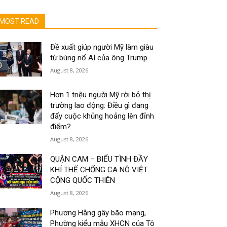
MOST READ
Đề xuất giúp người Mỹ làm giàu
từ bùng nổ AI của ông Trump
August 8, 2026
Hơn 1 triệu người Mỹ rời bỏ thị
trường lao động: Điều gì đang
đẩy cuộc khủng hoảng lên đỉnh
điểm?
August 8, 2026
QUẬN CAM – BIỂU TÌNH ĐẦY
KHÍ THẾ CHỐNG CA NÔ VIỆT
CỘNG QUỐC THIÊN
August 8, 2026
Phương Hằng gây bão mạng,
Phường kiểu mẫu XHCN của Tô