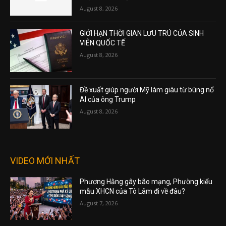
August 8, 2026
GIỚI HẠN THỜI GIAN LƯU TRÚ CỦA SINH
VIÊN QUỐC TẾ
August 8, 2026
Đề xuất giúp người Mỹ làm giàu từ bùng nổ
AI của ông Trump
August 8, 2026
VIDEO MỚI NHẤT
Phương Hằng gây bão mạng, Phường kiểu
mẫu XHCN của Tô Lâm đi về đâu?
August 7, 2026