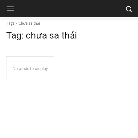
Tags
Chưa sa thải
Tag:
chưa sa thải
No posts to display