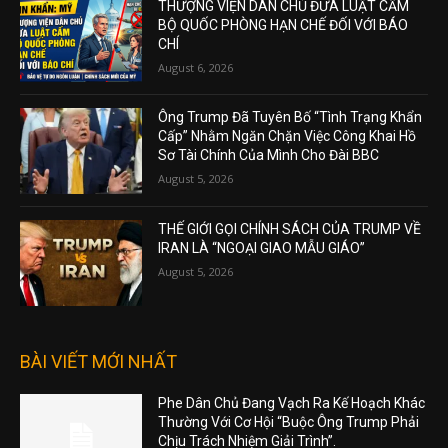
THƯỢNG VIỆN DÂN CHỦ ĐƯA LUẬT CẤM
BỘ QUỐC PHÒNG HẠN CHẾ ĐỐI VỚI BÁO
CHÍ
August 6, 2026
Ông Trump Đã Tuyên Bố “Tình Trạng Khẩn
Cấp” Nhằm Ngăn Chặn Việc Công Khai Hồ
Sơ Tài Chính Của Mình Cho Đài BBC
August 5, 2026
THẾ GIỚI GỌI CHÍNH SÁCH CỦA TRUMP VỀ
IRAN LÀ “NGOẠI GIAO MẪU GIÁO”
August 5, 2026
BÀI VIẾT MỚI NHẤT
Phe Dân Chủ Đang Vạch Ra Kế Hoạch Khác
Thường Với Cơ Hội “Buộc Ông Trump Phải
Chịu Trách Nhiệm Giải Trình”.