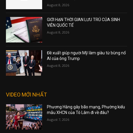
August 8, 2026
GIỚI HẠN THỜI GIAN LƯU TRÚ CỦA SINH
VIÊN QUỐC TẾ
August 8, 2026
Đề xuất giúp người Mỹ làm giàu từ bùng nổ
AI của ông Trump
August 8, 2026
VIDEO MỚI NHẤT
Phương Hằng gây bão mạng, Phường kiểu
mẫu XHCN của Tô Lâm đi về đâu?
August 7, 2026