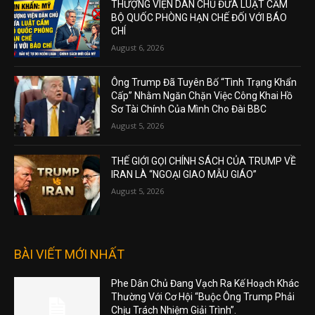
THƯỢNG VIỆN DÂN CHỦ ĐƯA LUẬT CẤM
BỘ QUỐC PHÒNG HẠN CHẾ ĐỐI VỚI BÁO
CHÍ
August 6, 2026
Ông Trump Đã Tuyên Bố “Tình Trạng Khẩn
Cấp” Nhằm Ngăn Chặn Việc Công Khai Hồ
Sơ Tài Chính Của Mình Cho Đài BBC
August 5, 2026
THẾ GIỚI GỌI CHÍNH SÁCH CỦA TRUMP VỀ
IRAN LÀ “NGOẠI GIAO MẪU GIÁO”
August 5, 2026
BÀI VIẾT MỚI NHẤT
Phe Dân Chủ Đang Vạch Ra Kế Hoạch Khác
Thường Với Cơ Hội “Buộc Ông Trump Phải
Chịu Trách Nhiệm Giải Trình”.