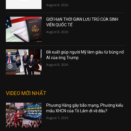
August 8, 2026
GIỚI HẠN THỜI GIAN LƯU TRÚ CỦA SINH
VIÊN QUỐC TẾ
August 8, 2026
Đề xuất giúp người Mỹ làm giàu từ bùng nổ
AI của ông Trump
August 8, 2026
VIDEO MỚI NHẤT
Phương Hằng gây bão mạng, Phường kiểu
mẫu XHCN của Tô Lâm đi về đâu?
August 7, 2026