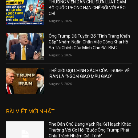
THƯỢNG VIỆN DÂN CHỦ ĐƯA LUẬT CẤM
BỘ QUỐC PHÒNG HẠN CHẾ ĐỐI VỚI BÁO
CHÍ
August 6, 2026
Ông Trump Đã Tuyên Bố “Tình Trạng Khẩn
Cấp” Nhằm Ngăn Chặn Việc Công Khai Hồ
Sơ Tài Chính Của Mình Cho Đài BBC
August 5, 2026
THẾ GIỚI GỌI CHÍNH SÁCH CỦA TRUMP VỀ
IRAN LÀ “NGOẠI GIAO MẪU GIÁO”
August 5, 2026
BÀI VIẾT MỚI NHẤT
Phe Dân Chủ Đang Vạch Ra Kế Hoạch Khác
Thường Với Cơ Hội “Buộc Ông Trump Phải
Chịu Trách Nhiệm Giải Trình”.