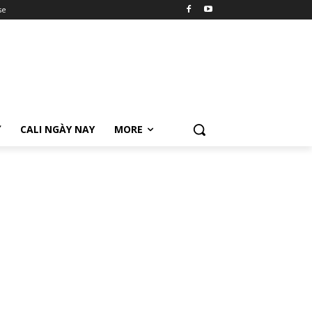
se
Ữ
CALI NGÀY NAY
MORE