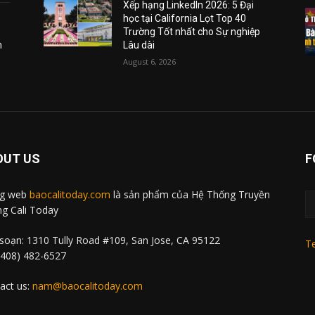
Xếp hạng LinkedIn 2026: 5 Đại
học tại California Lọt Top 40
Trường Tốt nhất cho Sự nghiệp
m
Lâu dài
August 6, 2026
OUT US
F
ng web
baocalitoday.com
là sản phẩm của Hệ Thống Truyền
g Cali Today
soạn: 1310 Tully Road #109, San Jose, CA 95122
Te
 (408) 482-6527
act us:
nam@baocalitoday.com