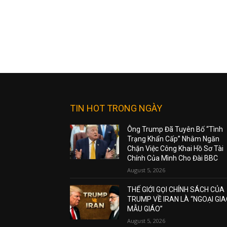
TIN HOT TRONG NGÀY
Ông Trump Đã Tuyên Bố “Tình
Trạng Khẩn Cấp” Nhằm Ngăn
Chặn Việc Công Khai Hồ Sơ Tài
Chính Của Mình Cho Đài BBC
August 5, 2026
THẾ GIỚI GỌI CHÍNH SÁCH CỦA
TRUMP VỀ IRAN LÀ “NGOẠI GI
MẪU GIÁO”
August 5, 2026