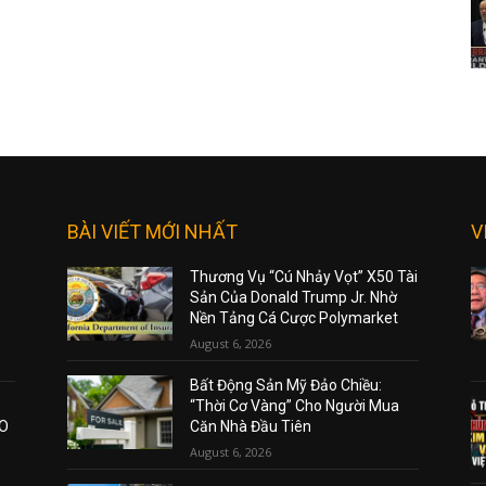
BÀI VIẾT MỚI NHẤT
V
Thương Vụ “Cú Nhảy Vọt” X50 Tài
Sản Của Donald Trump Jr. Nhờ
Nền Tảng Cá Cược Polymarket
August 6, 2026
Bất Động Sản Mỹ Đảo Chiều:
“Thời Cơ Vàng” Cho Người Mua
AO
Căn Nhà Đầu Tiên
August 6, 2026