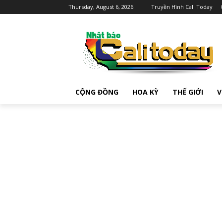
Thursday, August 6, 2026
Truyền Hình Cali Today
CỘNG ĐỒNG
HOA KỲ
THẾ GIỚI
V