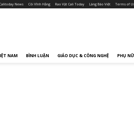
Calitoday News
Cõi Vĩnh Hằng
Rao Vặt Cali Today
Làng Báo Việt
Terms of U
IỆT NAM
BÌNH LUẬN
GIÁO DỤC & CÔNG NGHỆ
PHỤ N