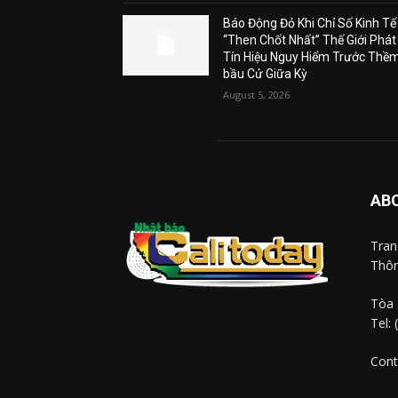
Báo Động Đỏ Khi Chỉ Số Kinh Tế
“Then Chốt Nhất” Thế Giới Phát
Tín Hiệu Nguy Hiểm Trước Thề
bầu Cử Giữa Kỳ
August 5, 2026
AB
Tra
Thôn
Tòa 
Tel:
Cont