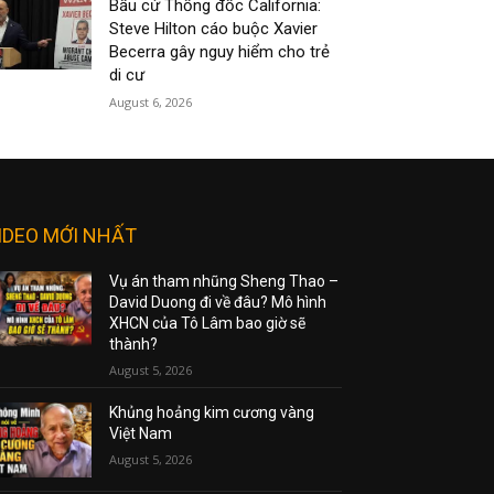
Bầu cử Thống đốc California:
Steve Hilton cáo buộc Xavier
Becerra gây nguy hiểm cho trẻ
di cư
August 6, 2026
IDEO MỚI NHẤT
Vụ án tham nhũng Sheng Thao –
David Duong đi về đâu? Mô hình
XHCN của Tô Lâm bao giờ sẽ
thành?
August 5, 2026
Khủng hoảng kim cương vàng
Việt Nam
August 5, 2026