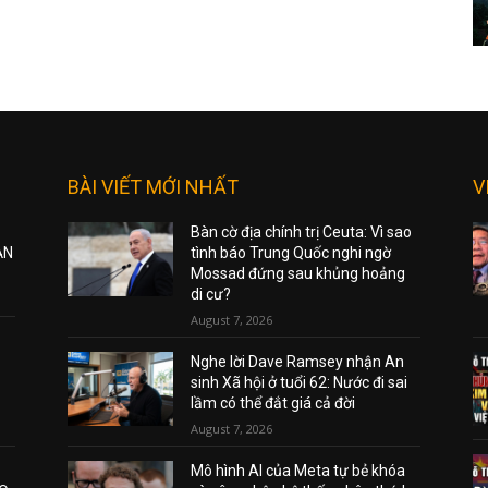
BÀI VIẾT MỚI NHẤT
V
Bàn cờ địa chính trị Ceuta: Vì sao
ẠN
tình báo Trung Quốc nghi ngờ
Mossad đứng sau khủng hoảng
di cư?
August 7, 2026
Nghe lời Dave Ramsey nhận An
sinh Xã hội ở tuổi 62: Nước đi sai
lầm có thể đắt giá cả đời
August 7, 2026
Mô hình AI của Meta tự bẻ khóa