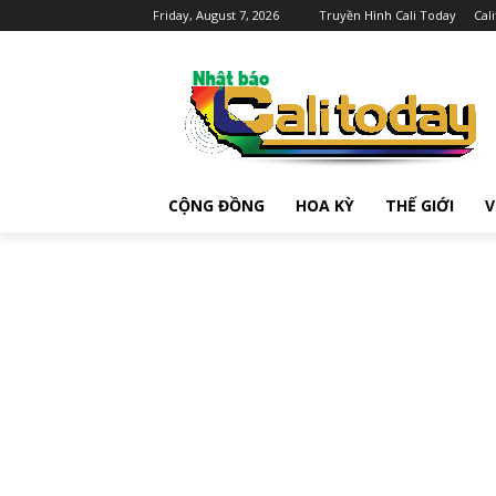
Friday, August 7, 2026
Truyền Hình Cali Today
Cal
CỘNG ĐỒNG
HOA KỲ
THẾ GIỚI
V