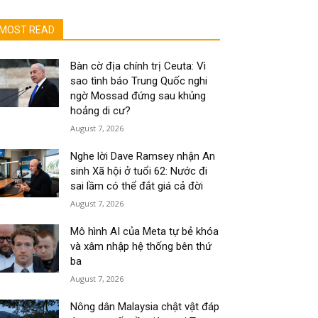
MOST READ
Bàn cờ địa chính trị Ceuta: Vì
sao tình báo Trung Quốc nghi
ngờ Mossad đứng sau khủng
hoảng di cư?
August 7, 2026
Nghe lời Dave Ramsey nhận An
sinh Xã hội ở tuổi 62: Nước đi
sai lầm có thể đắt giá cả đời
August 7, 2026
Mô hình AI của Meta tự bẻ khóa
và xâm nhập hệ thống bên thứ
ba
August 7, 2026
Nông dân Malaysia chật vật đáp