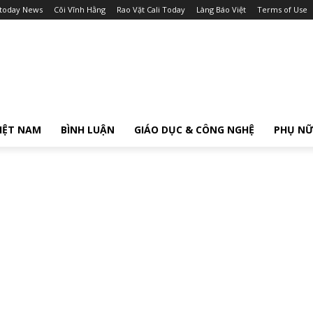
itoday News
Cõi Vĩnh Hằng
Rao Vặt Cali Today
Làng Báo Việt
Terms of Use
IỆT NAM
BÌNH LUẬN
GIÁO DỤC & CÔNG NGHỆ
PHỤ N