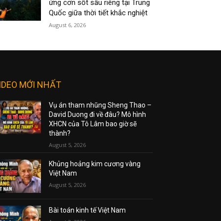
ứng cơn sốt sầu riêng tại Trung
Quốc giữa thời tiết khắc nghiệt
August 6, 2026
IDEO MỚI NHẤT
Vụ án tham nhũng Sheng Thao –
David Duong đi về đâu? Mô hình
XHCN của Tô Lâm bao giờ sẽ
thành?
August 5, 2026
Khủng hoảng kim cương vàng
Việt Nam
August 5, 2026
Bài toán kinh tế Việt Nam