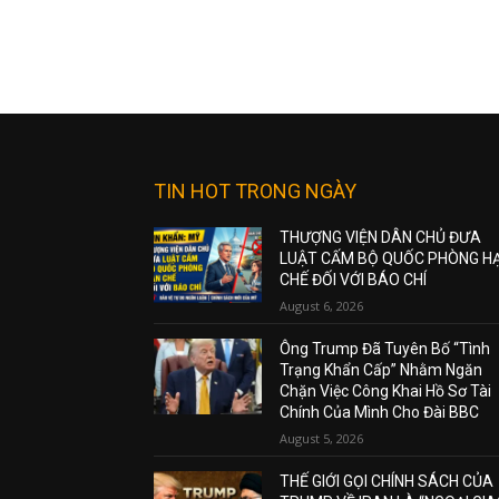
TIN HOT TRONG NGÀY
THƯỢNG VIỆN DÂN CHỦ ĐƯA
LUẬT CẤM BỘ QUỐC PHÒNG H
CHẾ ĐỐI VỚI BÁO CHÍ
August 6, 2026
Ông Trump Đã Tuyên Bố “Tình
Trạng Khẩn Cấp” Nhằm Ngăn
Chặn Việc Công Khai Hồ Sơ Tài
Chính Của Mình Cho Đài BBC
August 5, 2026
THẾ GIỚI GỌI CHÍNH SÁCH CỦA