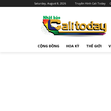
Saturday, August 8, 2026
Truyền Hình Cali Today
C
CỘNG ĐỒNG
HOA KỲ
THẾ GIỚI
V