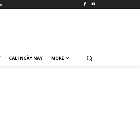
e
Ữ
CALI NGÀY NAY
MORE