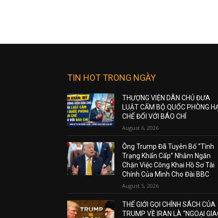
TIN HOT TRONG NGÀY
THƯỢNG VIỆN DÂN CHỦ ĐƯA
LUẬT CẤM BỘ QUỐC PHÒNG H
CHẾ ĐỐI VỚI BÁO CHÍ
August 6, 2026
Ông Trump Đã Tuyên Bố “Tình
Trạng Khẩn Cấp” Nhằm Ngăn
Chặn Việc Công Khai Hồ Sơ Tài
Chính Của Mình Cho Đài BBC
August 5, 2026
THẾ GIỚI GỌI CHÍNH SÁCH CỦA
TRUMP VỀ IRAN LÀ “NGOẠI GI