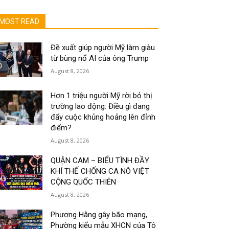
MOST READ
Đề xuất giúp người Mỹ làm giàu
từ bùng nổ AI của ông Trump
August 8, 2026
Hơn 1 triệu người Mỹ rời bỏ thị
trường lao động: Điều gì đang
đẩy cuộc khủng hoảng lên đỉnh
điểm?
August 8, 2026
QUẬN CAM – BIỂU TÌNH ĐẦY
KHÍ THẾ CHỐNG CA NÔ VIỆT
CỘNG QUỐC THIÊN
August 8, 2026
Phương Hằng gây bão mạng,
Phường kiểu mẫu XHCN của Tô