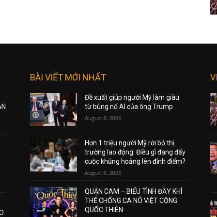
BÀI VIẾT MỚI NHẤT
V
Đề xuất giúp người Mỹ làm giàu
ẠN
từ bùng nổ AI của ông Trump
August 8, 2026
Hơn 1 triệu người Mỹ rời bỏ thị
trường lao động: Điều gì đang đẩy
cuộc khủng hoảng lên đỉnh điểm?
August 8, 2026
QUẬN CAM – BIỂU TÌNH ĐẦY KHÍ
THẾ CHỐNG CA NÔ VIỆT CỘNG
QUỐC THIÊN
AO