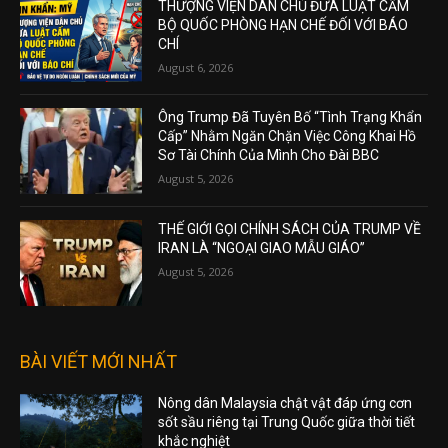
THƯỢNG VIỆN DÂN CHỦ ĐƯA LUẬT CẤM
BỘ QUỐC PHÒNG HẠN CHẾ ĐỐI VỚI BÁO
CHÍ
August 6, 2026
Ông Trump Đã Tuyên Bố “Tình Trạng Khẩn
Cấp” Nhằm Ngăn Chặn Việc Công Khai Hồ
Sơ Tài Chính Của Mình Cho Đài BBC
August 5, 2026
THẾ GIỚI GỌI CHÍNH SÁCH CỦA TRUMP VỀ
IRAN LÀ “NGOẠI GIAO MẪU GIÁO”
August 5, 2026
BÀI VIẾT MỚI NHẤT
Nông dân Malaysia chật vật đáp ứng cơn
sốt sầu riêng tại Trung Quốc giữa thời tiết
khắc nghiệt