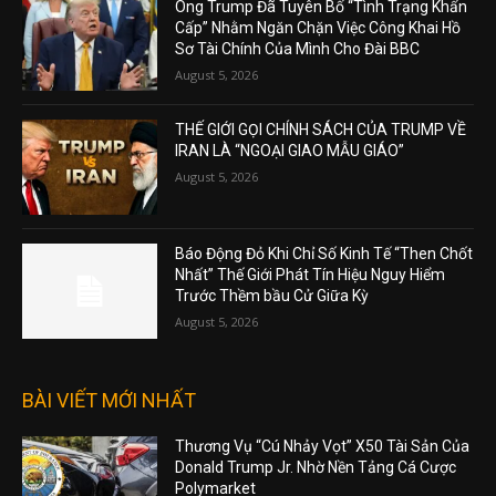
Ông Trump Đã Tuyên Bố “Tình Trạng Khẩn
Cấp” Nhằm Ngăn Chặn Việc Công Khai Hồ
Sơ Tài Chính Của Mình Cho Đài BBC
August 5, 2026
THẾ GIỚI GỌI CHÍNH SÁCH CỦA TRUMP VỀ
IRAN LÀ “NGOẠI GIAO MẪU GIÁO”
August 5, 2026
Báo Động Đỏ Khi Chỉ Số Kinh Tế “Then Chốt
Nhất” Thế Giới Phát Tín Hiệu Nguy Hiểm
Trước Thềm bầu Cử Giữa Kỳ
August 5, 2026
BÀI VIẾT MỚI NHẤT
Thương Vụ “Cú Nhảy Vọt” X50 Tài Sản Của
Donald Trump Jr. Nhờ Nền Tảng Cá Cược
Polymarket