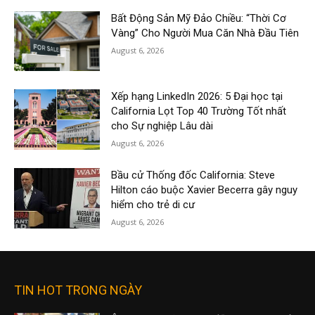
Bất Động Sản Mỹ Đảo Chiều: “Thời Cơ
Vàng” Cho Người Mua Căn Nhà Đầu Tiên
August 6, 2026
Xếp hạng LinkedIn 2026: 5 Đại học tại
California Lọt Top 40 Trường Tốt nhất
cho Sự nghiệp Lâu dài
August 6, 2026
Bầu cử Thống đốc California: Steve
Hilton cáo buộc Xavier Becerra gây nguy
hiểm cho trẻ di cư
August 6, 2026
TIN HOT TRONG NGÀY