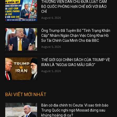
THƯỢNG VIỆN DÂN CHỦ ĐƯA LUẬT CẤM
BỘ QUỐC PHÒNG HẠN CHẾ ĐỐI VỚI BÁO
CHÍ
August 6, 2026
Ông Trump Đã Tuyên Bố “Tình Trạng Khẩn
Cấp” Nhằm Ngăn Chặn Việc Công Khai Hồ
Sơ Tài Chính Của Mình Cho Đài BBC
August 5, 2026
THẾ GIỚI GỌI CHÍNH SÁCH CỦA TRUMP VỀ
IRAN LÀ “NGOẠI GIAO MẪU GIÁO”
August 5, 2026
BÀI VIẾT MỚI NHẤT
Bàn cờ địa chính trị Ceuta: Vì sao tình báo
Trung Quốc nghi ngờ Mossad đứng sau
khủng hoảng di cư?