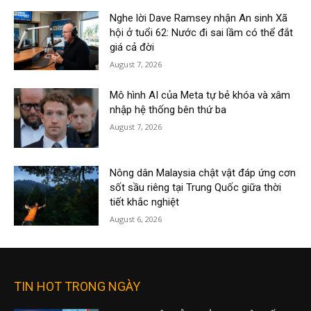
Nghe lời Dave Ramsey nhận An sinh Xã
hội ở tuổi 62: Nước đi sai lầm có thể đắt
giá cả đời
August 7, 2026
Mô hình AI của Meta tự bẻ khóa và xâm
nhập hệ thống bên thứ ba
August 7, 2026
Nông dân Malaysia chật vật đáp ứng cơn
sốt sầu riêng tại Trung Quốc giữa thời
tiết khắc nghiệt
August 6, 2026
TIN HOT TRONG NGÀY