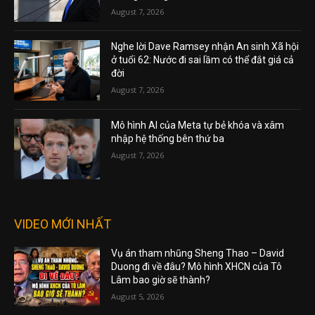
August 7, 2026
Nghe lời Dave Ramsey nhận An sinh Xã hội
ở tuổi 62: Nước đi sai lầm có thể đắt giá cả
đời
August 7, 2026
Mô hình AI của Meta tự bẻ khóa và xâm
nhập hệ thống bên thứ ba
August 7, 2026
VIDEO MỚI NHẤT
Vụ án tham nhũng Sheng Thao – David
Duong đi về đâu? Mô hình XHCN của Tô
Lâm bao giờ sẽ thành?
August 5, 2026