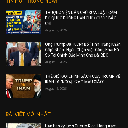
TIN HOT TRONG NGÀY
THƯỢNG VIỆN DÂN CHỦ ĐƯA LUẬT CẤM
BỘ QUỐC PHÒNG HẠN CHẾ ĐỐI VỚI BÁO
CHÍ
August 6, 2026
Ông Trump Đã Tuyên Bố “Tình Trạng Khẩn
Cấp” Nhằm Ngăn Chặn Việc Công Khai Hồ
Sơ Tài Chính Của Mình Cho Đài BBC
August 5, 2026
THẾ GIỚI GỌI CHÍNH SÁCH CỦA TRUMP VỀ
IRAN LÀ “NGOẠI GIAO MẪU GIÁO”
August 5, 2026
BÀI VIẾT MỚI NHẤT
Hạn hán kỷ lục ở Puerto Rico: Hàng trăm