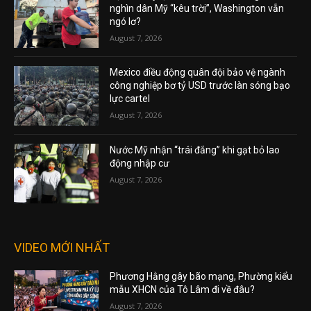
nghìn dân Mỹ “kêu trời”, Washington vẫn
ngó lơ?
August 7, 2026
Mexico điều động quân đội bảo vệ ngành
công nghiệp bơ tỷ USD trước làn sóng bạo
lực cartel
August 7, 2026
Nước Mỹ nhận “trái đắng” khi gạt bỏ lao
động nhập cư
August 7, 2026
VIDEO MỚI NHẤT
Phương Hằng gây bão mạng, Phường kiểu
mẫu XHCN của Tô Lâm đi về đâu?
August 7, 2026