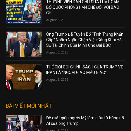
THƯỢNG VIỆN DÂN CHỦ ĐƯA LUẬT CẤM
BỘ QUỐC PHÒNG HẠN CHẾ ĐỐI VỚI BÁO
CHÍ
August 6, 2026
Ông Trump Đã Tuyên Bố “Tình Trạng Khẩn
Cấp” Nhằm Ngăn Chặn Việc Công Khai Hồ
Sơ Tài Chính Của Mình Cho Đài BBC
August 5, 2026
THẾ GIỚI GỌI CHÍNH SÁCH CỦA TRUMP VỀ
IRAN LÀ “NGOẠI GIAO MẪU GIÁO”
August 5, 2026
BÀI VIẾT MỚI NHẤT
Đề xuất giúp người Mỹ làm giàu từ bùng nổ
AI của ông Trump
August 8, 2026